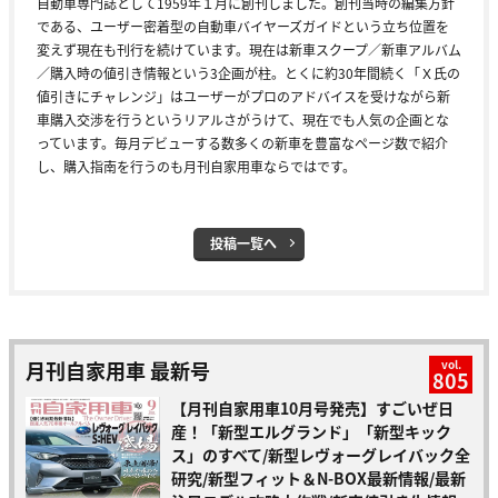
自動車専門誌として1959年１月に創刊しました。創刊当時の編集方針
である、ユーザー密着型の自動車バイヤーズガイドという立ち位置を
変えず現在も刊行を続けています。現在は新車スクープ／新車アルバム
／購入時の値引き情報という3企画が柱。とくに約30年間続く「Ｘ氏の
値引きにチャレンジ」はユーザーがプロのアドバイスを受けながら新
車購入交渉を行うというリアルさがうけて、現在でも人気の企画とな
っています。毎月デビューする数多くの新車を豊富なページ数で紹介
し、購入指南を行うのも月刊自家用車ならではです。
投稿一覧へ
月刊自家用車 最新号
vol.
805
【月刊自家用車10月号発売】すごいぜ日
産！「新型エルグランド」「新型キック
ス」のすべて/新型レヴォーグレイバック全
研究/新型フィット＆N-BOX最新情報/最新