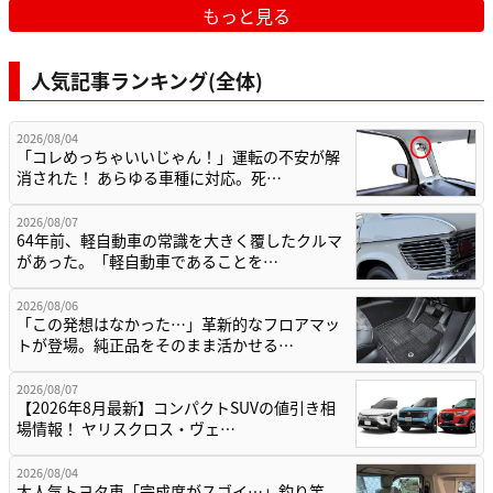
もっと見る
人気記事ランキング(全体)
2026/08/04
「コレめっちゃいいじゃん！」運転の不安が解
消された！ あらゆる車種に対応。死…
2026/08/07
64年前、軽自動車の常識を大きく覆したクルマ
があった。「軽自動車であることを…
2026/08/06
「この発想はなかった…」革新的なフロアマッ
トが登場。純正品をそのまま活かせる…
2026/08/07
【2026年8月最新】コンパクトSUVの値引き相
場情報！ ヤリスクロス・ヴェ…
2026/08/04
大人気トヨタ車「完成度がスゴイ…」釣り竿、