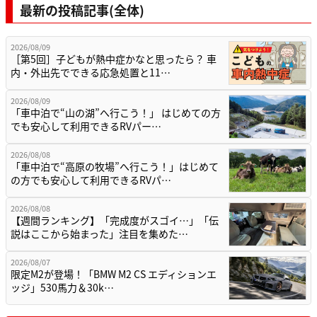
最新の投稿記事(全体)
2026/08/09
［第5回］子どもが熱中症かなと思ったら？ 車
内・外出先でできる応急処置と11…
2026/08/09
「車中泊で“山の湖”へ行こう！」 はじめての方
でも安心して利用できるRVパー…
2026/08/08
「車中泊で“高原の牧場”へ行こう！」はじめて
の方でも安心して利用できるRVパ…
2026/08/08
【週間ランキング】「完成度がスゴイ…」「伝
説はここから始まった」注目を集めた…
2026/08/07
限定M2が登場！「BMW M2 CS エディションエ
ッジ」530馬力＆30k…