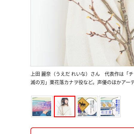
上田 麗奈（うえだ れいな）さん 代表作は「
滅の刃」栗花落カナヲ役など。声優のほかアーテ