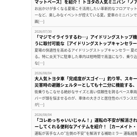
マットベース］を紹介！ トヨタの人気ミニバン「ノ
お出かけが多くなる夏場こそ活用したい革新的なフロアマット
ーなど、楽しみなイベントが控えている夏。愛車のミニバン
画[…]
2026/07/30
「マジでイライラするわ…」アイドリングストップ機
うに取付可能な［アイドリングストップキャンセラ
夏場の快適性を高めるアイドリングストップキャンセラー 夏
る。特に炎天下に駐車した車内は短時間で高温になり、乗り
な[…]
2026/08/04
大人気トヨタ車「完成度がスゴイ…」釣り竿、スキー
災害時の避難シェルターとしても十二分に機能する
街乗りもこなせる絶妙なサイズと高い信頼性を誇るベース車両
バーが頭を悩ませるのが、車体の大きさと居住性のバランス
が[…]
2026/08/04
「コレめっちゃいいじゃん！」運転の不安が解消され
ーしてくれる便利なアイテムを紹介！［カーメイト・CZ
運転が苦手な人の”左側の不安”を解消する補助ミラー 運転経