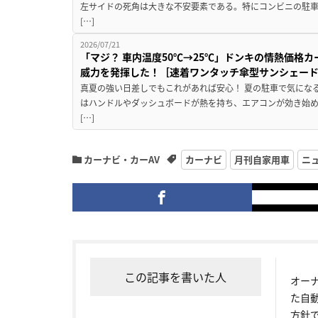
左サイドの死角は大きな不安要素である。特にコンビニの駐
[…]
2026/07/21
「マジ？ 車内温度50℃→25℃」ドンキの情熱価格
威力を発揮した！［速着ワンタッチ傘型サンシェー
真夏の強い日差しでもこれがあれば安心！ 夏の駐車で気にな
はハンドルやダッシュボードが熱を持ち、エアコンが効き始め
[…]
カーナビ・カーAV
カーナビ
月刊自家用車
ニ
この記事を書いた人
オー
た自
方針