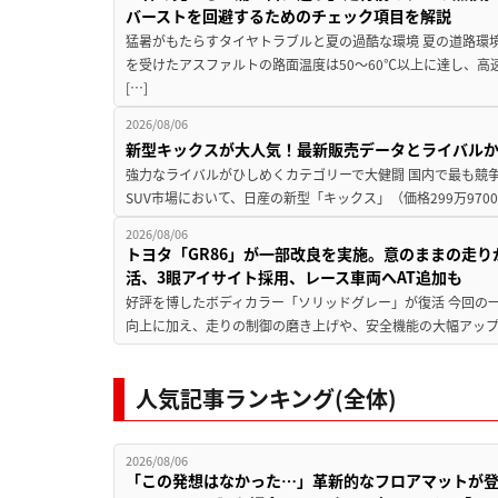
バーストを回避するためのチェック項目を解説
猛暑がもたらすタイヤトラブルと夏の過酷な環境 夏の道路環
を受けたアスファルトの路面温度は50〜60℃以上に達し、
[…]
2026/08/06
新型キックスが大人気！最新販売データとライバル
強力なライバルがひしめくカテゴリーで大健闘 国内で最も競
SUV市場において、日産の新型「キックス」（価格299万9700～
2026/08/06
トヨタ「GR86」が一部改良を実施。意のままの走
活、3眼アイサイト採用、レース車両へAT追加も
好評を博したボディカラー「ソリッドグレー」が復活 今回の
向上に加え、走りの制御の磨き上げや、安全機能の大幅アップデー
人気記事ランキング(全体)
2026/08/06
「この発想はなかった…」革新的なフロアマットが