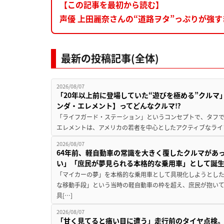
【この記事を最初から読む】
声優 上田麗奈さんの“道路ヲタ”っぷりが強す
最新の投稿記事(全体)
2026/08/07
「20年以上前に登場していた“遊びを極める”クルマ
ンダ・エレメント】ってどんなクルマ⁉︎
「ライフガード・ステーション」というコンセプトで、タフで
エレメントは、アメリカの若者を中心としたアクティブなライフ
2026/08/07
64年前、軽自動車の常識を大きく覆したクルマがあ
い」「庶民が夢見られる本格的な乗用車」として誕
「マイカーの夢」を本格的な乗用車として具現化しようとした
な移動手段」という当時の軽自動車の枠を超え、庶民が抱い
具[…]
2026/08/07
「甘く見てると痛い目に遭う」走行前のタイヤ点検。