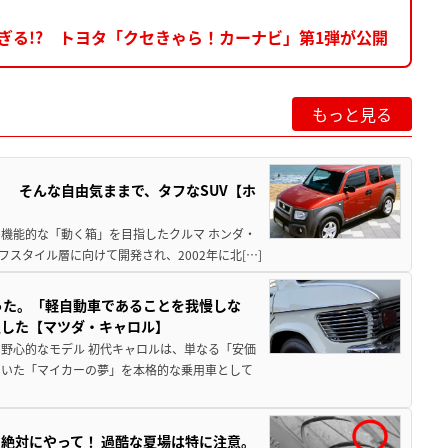
ぎる!? トヨタ「クセきゃら！カーナビ」第1弾が公開
もっと見る
」 そんな自由気ままで、タフなSUV【ホ
機能的な「動く箱」を目指したクルマ ホンダ・
スタイル層に向けて開発され、2002年に北[…]
った。「軽自動車であることを我慢しな
生した【マツダ・キャロル】
野心的なモデル 初代キャロルは、単なる「安価
ていた「マイカーの夢」を本格的な乗用車として
絶対にやって！ 過酷な夏場は特に注意。