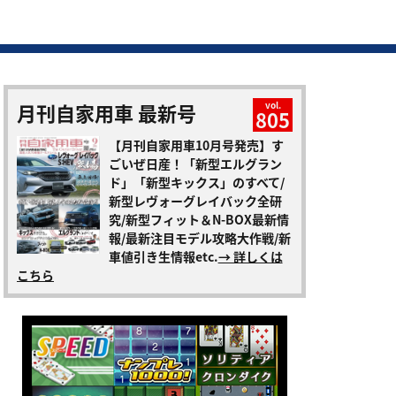
月刊自家用車 最新号
vol.
805
【月刊自家用車10月号発売】す
ごいぜ日産！「新型エルグラン
ド」「新型キックス」のすべて/
新型レヴォーグレイバック全研
究/新型フィット＆N-BOX最新情
報/最新注目モデル攻略大作戦/新
車値引き生情報etc.
→ 詳しくは
こちら