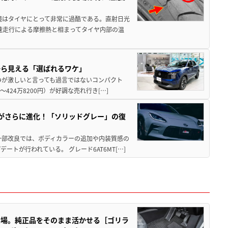
境はタイヤにとって非常に過酷である。直射日光
高速走行による摩擦熱と相まってタイヤ内部の温
から見える「選ばれるワケ」
争が激しいと言っても過言ではないコンパクト
424万8200円）が好調な売れ行き[…]
りがさらに進化！「ソリッドグレー」の復
一部改良では、ボディカラーの追加や内装質感の
トが行われている。 グレード6AT6MT[…]
登場。純正品をそのまま活かせる［ゴリラ