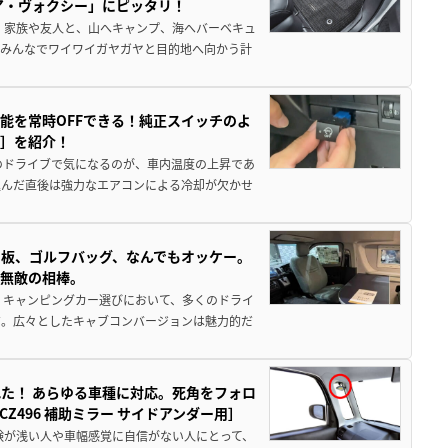
ア・ヴォクシー」にピッタリ！
 家族や友人と、山へキャンプ、海へバーベキュ
でみんなでワイワイガヤガヤと目的地へ向かう計
能を常時OFFできる！純正スイッチのよ
ー］を紹介！
のドライブで気になるのが、車内温度の上昇であ
込んだ直後は強力なエアコンによる冷却が欠かせ
板、ゴルフバッグ、なんでもオッケー。
、無敵の相棒。
 キャンピングカー選びにおいて、多くのドライ
だ。広々としたキャブコンバージョンは魅力的だ
た！ あらゆる車種に対応。死角をフォロ
496 補助ミラー サイドアンダー用］
験が浅い人や車幅感覚に自信がない人にとって、