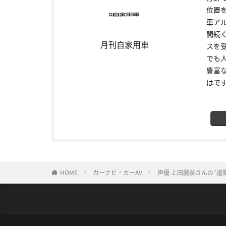
位置
車ア
間続
月刊自家用車
スを
でも
豊富
はで
HOME
カーナビ・カーAV
声優 上田麗奈さんの“道