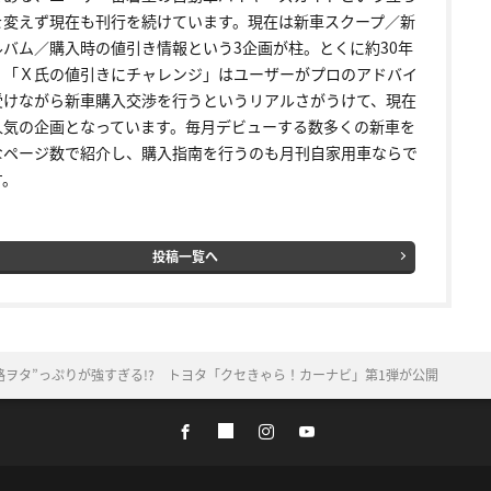
を変えず現在も刊行を続けています。現在は新車スクープ／新
ルバム／購入時の値引き情報という3企画が柱。とくに約30年
く「Ｘ氏の値引きにチャレンジ」はユーザーがプロのアドバイ
受けながら新車購入交渉を行うというリアルさがうけて、現在
人気の企画となっています。毎月デビューする数多くの新車を
なページ数で紹介し、購入指南を行うのも月刊自家用車ならで
す。
投稿一覧へ
路ヲタ”っぷりが強すぎる!? トヨタ「クセきゃら！カーナビ」第1弾が公開