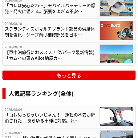
「コレは安心だわ…」モバイルバッテリーの爆
発・発火に備える。脳裏をよぎる不安…
2026/08/10
ステランティスがマルチブランド部品の供給体
制を強化、ジープ向け補修部品を日本…
2026/08/10
【車中泊旅行におススメ！ RVパーク最新情報】
「カムイの恵みAlice納屋カ…
もっと見る
人気記事ランキング(全体)
2026/08/04
「コレめっちゃいいじゃん！」運転の不安が解
消された！ あらゆる車種に対応。死…
2026/08/07