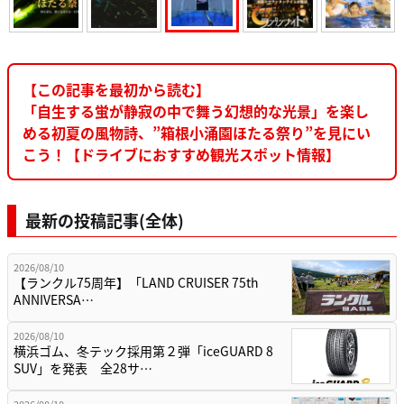
【この記事を最初から読む】
「自生する蛍が静寂の中で舞う幻想的な光景」を楽し
める初夏の風物詩、”箱根小涌園ほたる祭り”を見にい
こう！【ドライブにおすすめ観光スポット情報】
最新の投稿記事(全体)
2026/08/10
【ランクル75周年】「LAND CRUISER 75th
ANNIVERSA…
2026/08/10
横浜ゴム、冬テック採用第２弾「iceGUARD 8
SUV」を発表 全28サ…
2026/08/10