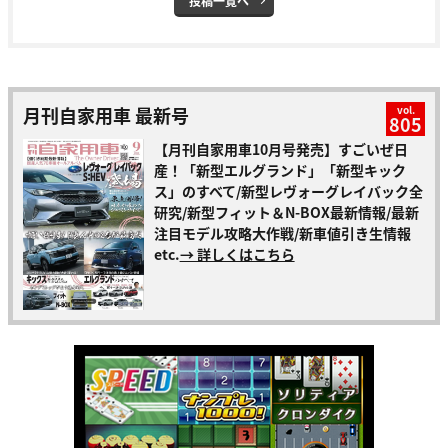
投稿一覧へ
月刊自家用車 最新号
vol.
805
【月刊自家用車10月号発売】すごいぜ日
産！「新型エルグランド」「新型キック
ス」のすべて/新型レヴォーグレイバック全
研究/新型フィット＆N-BOX最新情報/最新
注目モデル攻略大作戦/新車値引き生情報
etc.
→ 詳しくはこちら