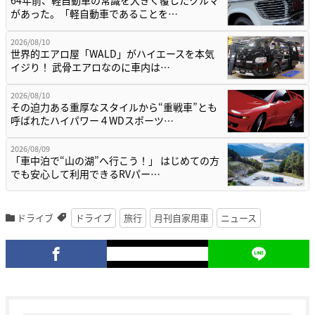
64年前、軽自動車の常識を大きく覆したクルマ
があった。「軽自動車であることを…
2026/08/10
世界的エアロ屋「WALD」がハイエースを本気
イジり！ 武骨エアロなのに車内は…
2026/08/10
その迫力ある重厚なスタイルから“重戦車”とも
呼ばれたハイパワー４WDスポーツ…
2026/08/09
「車中泊で“山の湖”へ行こう！」 はじめての方
でも安心して利用できるRVパー…
ドライブ
ドライブ
旅行
月刊自家用車
ニュース