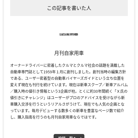
この記事を書いた人
月刊自家用車
オーナードライバーに密着したクルマとクルマ社会の話題を満載した
自動車専門誌として1959年１月に創刊しました。創刊当時の編集方針
である、ユーザー密着型の自動車バイヤーズガイドという立ち位置を
変えず現在も刊行を続けています。現在は新車スクープ／新車アルバム
／購入時の値引き情報という3企画が柱。とくに約30年間続く「Ｘ氏の
値引きにチャレンジ」はユーザーがプロのアドバイスを受けながら新
車購入交渉を行うというリアルさがうけて、現在でも人気の企画とな
っています。毎月デビューする数多くの新車を豊富なページ数で紹介
し、購入指南を行うのも月刊自家用車ならではです。