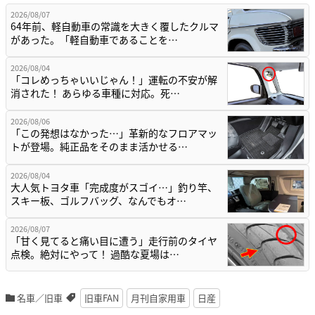
2026/08/07
64年前、軽自動車の常識を大きく覆したクルマ
があった。「軽自動車であることを…
2026/08/04
「コレめっちゃいいじゃん！」運転の不安が解
消された！ あらゆる車種に対応。死…
2026/08/06
「この発想はなかった…」革新的なフロアマッ
トが登場。純正品をそのまま活かせる…
2026/08/04
大人気トヨタ車「完成度がスゴイ…」釣り竿、
スキー板、ゴルフバッグ、なんでもオ…
2026/08/07
「甘く見てると痛い目に遭う」走行前のタイヤ
点検。絶対にやって！ 過酷な夏場は…
名車／旧車
旧車FAN
月刊自家用車
日産