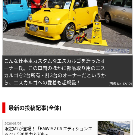
こんな仕事車カスタムなエスカルゴを造ったオ
ーナー氏。この車両のほかに部品取り用のエス
カルゴを2台所有・計3台のオーナーだというか
ら、エスカルゴへの愛着も超弩級！
(画像 No.12/12)
最新の投稿記事(全体)
2026/08/07
限定M2が登場！「BMW M2 CS エディションエ
ッジ」530馬力＆30k…