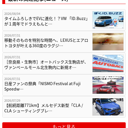
2026/08/04
タイムふろしきでEVに進化！？VW 「ID.Buzz」
が１周年でドラえもんと…
2026/07/31
移動そのものを特別な時間へ、LEXUSとエアロ
トヨタが叶える360度のラグジ…
2026/07/31
［奈良県・生駒市］オートバックス生駒店が、
ヴァンベールモール北生駒内に新規オ…
2026/07/31
日産ファンの祭典「NISMO Festival at Fuji
Speedw…
2026/07/29
【航続距離771km】メルセデス新型「CLA /
CLA シューティングブレ…
もっと見る