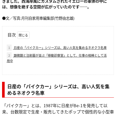
きました。西海岸風にカスタムされたイエローの車体の中に
は、想像を絶する空間が広がっていたのです……。
●文／写真:月刊自家用車編集部(竹野由志雄)
目次
1
日産の「パイクカー」シリーズは、高い人気を集めるネオクラ名車
2
顕微鏡と注射器が並ぶ「移動診察室」として、仕事の相棒として活
用中
日産の「パイクカー」シリーズは、高い人気を集
めるネオクラ名車
「パイクカー」とは、1987年に日産がBe-1を発売して以
来、台数限定で生産・販売してきたポップで個性的な小型車