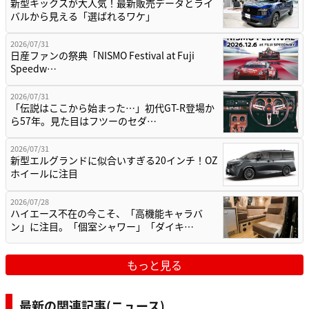
新型キックスが大人気！最新販売データとライ
バルから見える「選ばれるワケ」
2026/07/31
日産ファンの祭典「NISMO Festival at Fuji
Speedw…
2026/07/31
「伝説はここから始まった…」初代GT-R登場か
ら57年。見た目はフツーのセダ…
2026/07/31
新型エルグランドに似合いすぎる20インチ！OZ
ホイールに注目
2026/07/28
ハイエース不在の今こそ、「高機能キャラバ
ン」に注目。「個室シャワー」「ダイキ…
もっと見る
最新の関連記事(ニュース)