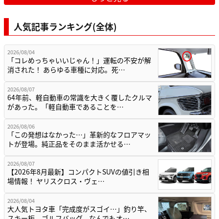
人気記事ランキング(全体)
2026/08/04
「コレめっちゃいいじゃん！」運転の不安が解
消された！ あらゆる車種に対応。死…
2026/08/07
64年前、軽自動車の常識を大きく覆したクルマ
があった。「軽自動車であることを…
2026/08/06
「この発想はなかった…」革新的なフロアマッ
トが登場。純正品をそのまま活かせる…
2026/08/07
【2026年8月最新】コンパクトSUVの値引き相
場情報！ ヤリスクロス・ヴェ…
2026/08/04
大人気トヨタ車「完成度がスゴイ…」釣り竿、
スキー板、ゴルフバッグ、なんでもオ…