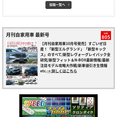
投稿一覧へ
月刊自家用車 最新号
vol.
805
【月刊自家用車10月号発売】すごいぜ日
産！「新型エルグランド」「新型キック
ス」のすべて/新型レヴォーグレイバック全
研究/新型フィット＆N-BOX最新情報/最新
注目モデル攻略大作戦/新車値引き生情報
etc.
→ 詳しくはこちら