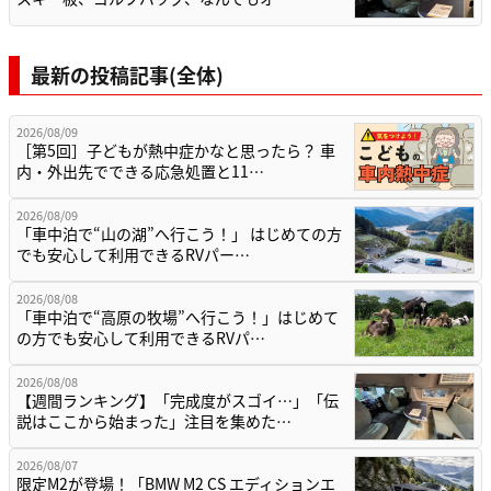
最新の投稿記事(全体)
2026/08/09
［第5回］子どもが熱中症かなと思ったら？ 車
内・外出先でできる応急処置と11…
2026/08/09
「車中泊で“山の湖”へ行こう！」 はじめての方
でも安心して利用できるRVパー…
2026/08/08
「車中泊で“高原の牧場”へ行こう！」はじめて
の方でも安心して利用できるRVパ…
2026/08/08
【週間ランキング】「完成度がスゴイ…」「伝
説はここから始まった」注目を集めた…
2026/08/07
限定M2が登場！「BMW M2 CS エディションエ