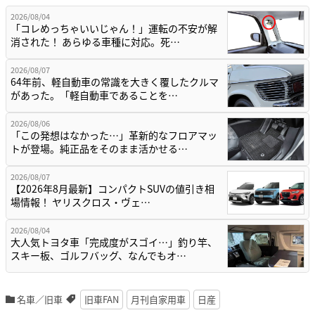
2026/08/04
「コレめっちゃいいじゃん！」運転の不安が解
消された！ あらゆる車種に対応。死…
2026/08/07
64年前、軽自動車の常識を大きく覆したクルマ
があった。「軽自動車であることを…
2026/08/06
「この発想はなかった…」革新的なフロアマッ
トが登場。純正品をそのまま活かせる…
2026/08/07
【2026年8月最新】コンパクトSUVの値引き相
場情報！ ヤリスクロス・ヴェ…
2026/08/04
大人気トヨタ車「完成度がスゴイ…」釣り竿、
スキー板、ゴルフバッグ、なんでもオ…
名車／旧車
旧車FAN
月刊自家用車
日産