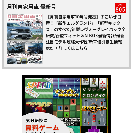
月刊自家用車 最新号
vol.
805
【月刊自家用車10月号発売】すごいぜ日
産！「新型エルグランド」「新型キック
ス」のすべて/新型レヴォーグレイバック全
研究/新型フィット＆N-BOX最新情報/最新
注目モデル攻略大作戦/新車値引き生情報
etc.
→ 詳しくはこちら