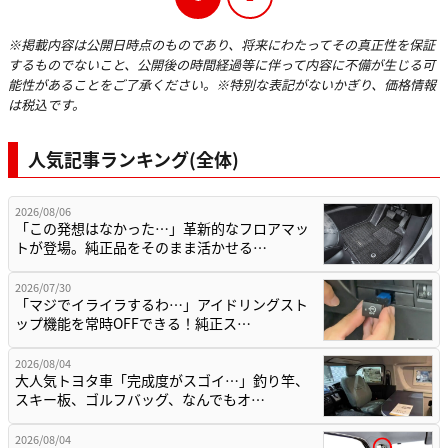
※掲載内容は公開日時点のものであり、将来にわたってその真正性を保証
するものでないこと、公開後の時間経過等に伴って内容に不備が生じる可
能性があることをご了承ください。※特別な表記がないかぎり、価格情報
は税込です。
人気記事ランキング(全体)
2026/08/06
「この発想はなかった…」革新的なフロアマッ
トが登場。純正品をそのまま活かせる…
2026/07/30
「マジでイライラするわ…」アイドリングスト
ップ機能を常時OFFできる！純正ス…
2026/08/04
大人気トヨタ車「完成度がスゴイ…」釣り竿、
スキー板、ゴルフバッグ、なんでもオ…
2026/08/04