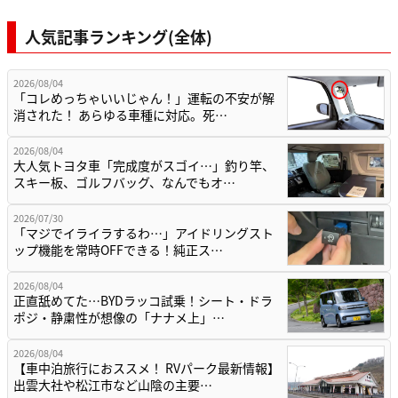
人気記事ランキング(全体)
2026/08/04
「コレめっちゃいいじゃん！」運転の不安が解
消された！ あらゆる車種に対応。死…
2026/08/04
大人気トヨタ車「完成度がスゴイ…」釣り竿、
スキー板、ゴルフバッグ、なんでもオ…
2026/07/30
「マジでイライラするわ…」アイドリングスト
ップ機能を常時OFFできる！純正ス…
2026/08/04
正直舐めてた…BYDラッコ試乗！シート・ドラ
ポジ・静粛性が想像の「ナナメ上」…
2026/08/04
【車中泊旅行におススメ！ RVパーク最新情報】
出雲大社や松江市など山陰の主要…