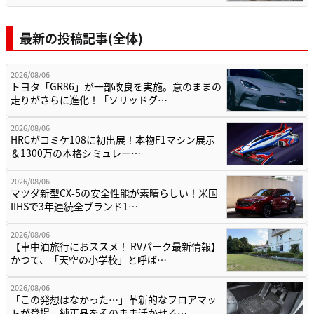
最新の投稿記事(全体)
2026/08/06
トヨタ「GR86」が一部改良を実施。意のままの
走りがさらに進化！「ソリッドグ…
2026/08/06
HRCがコミケ108に初出展！本物F1マシン展示
＆1300万の本格シミュレー…
2026/08/06
マツダ新型CX-5の安全性能が素晴らしい！米国
IIHSで3年連続全ブランド1…
2026/08/06
【車中泊旅行におススメ！ RVパーク最新情報】
かつて、「天空の小学校」と呼ば…
2026/08/06
「この発想はなかった…」革新的なフロアマッ
トが登場。純正品をそのまま活かせる…