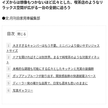
イズからは想像もつかないほど広々とした、喫茶店のようなリ
ラックス空間が広がる一台の全貌に迫ろう
●文:月刊自家用車編集部
目次
1
大きすぎるキャンパーはもう不要。ミニバンより扱いやすいジャス
トサイズ
2
ドアを開ければそこは別世界。まるで純喫茶のような対面ダイネッ
ト
3
本格的な調理も可能にする広々としたキッチンと充実の装備群
4
ポップアップルーフが創り出す、開放感抜群の快適就寝スペース
5
ディーラー発の確かな品質で、日常も週末も思いのままに
6
写真ギャラリー