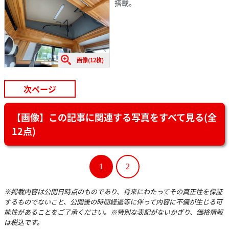
搭載。
画像(12枚)
次ページ
【画像】この記事に関連する写真をすべて見る(全
12点)
1
2
※掲載内容は公開日時点のものであり、将来にわたってその真正性を保証
するものでないこと、公開後の時間経過等に伴って内容に不備が生じる可
能性があることをご了承ください。※特別な表記がないかぎり、価格情報
は税込です。