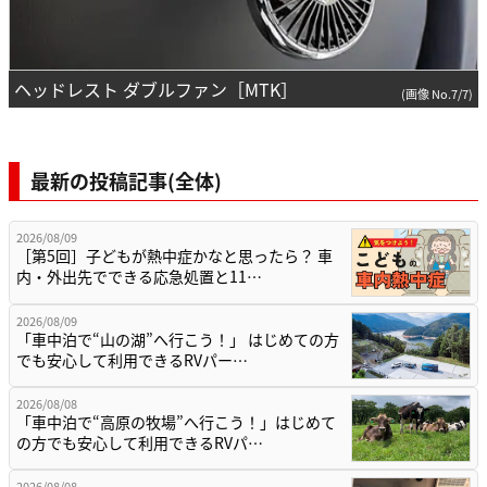
ヘッドレスト ダブルファン［MTK］
(画像 No.7/7)
最新の投稿記事(全体)
2026/08/09
［第5回］子どもが熱中症かなと思ったら？ 車
内・外出先でできる応急処置と11…
2026/08/09
「車中泊で“山の湖”へ行こう！」 はじめての方
でも安心して利用できるRVパー…
2026/08/08
「車中泊で“高原の牧場”へ行こう！」はじめて
の方でも安心して利用できるRVパ…
2026/08/08