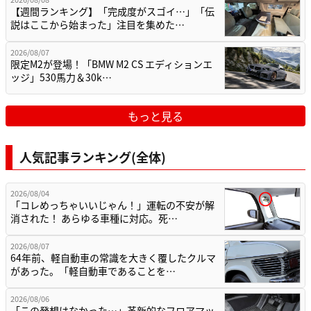
【週間ランキング】「完成度がスゴイ…」「伝
説はここから始まった」注目を集めた…
2026/08/07
限定M2が登場！「BMW M2 CS エディションエ
ッジ」530馬力＆30k…
もっと見る
人気記事ランキング(全体)
2026/08/04
「コレめっちゃいいじゃん！」運転の不安が解
消された！ あらゆる車種に対応。死…
2026/08/07
64年前、軽自動車の常識を大きく覆したクルマ
があった。「軽自動車であることを…
2026/08/06
「この発想はなかった…」革新的なフロアマッ