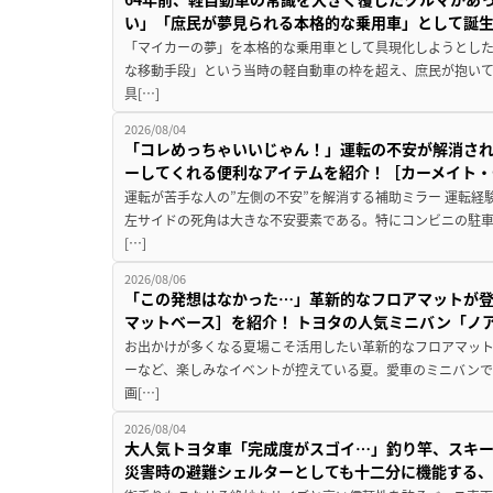
い」「庶民が夢見られる本格的な乗用車」として誕
「マイカーの夢」を本格的な乗用車として具現化しようとした
な移動手段」という当時の軽自動車の枠を超え、庶民が抱い
具[…]
2026/08/04
「コレめっちゃいいじゃん！」運転の不安が解消され
ーしてくれる便利なアイテムを紹介！［カーメイト・CZ
運転が苦手な人の”左側の不安”を解消する補助ミラー 運転経
左サイドの死角は大きな不安要素である。特にコンビニの駐
[…]
2026/08/06
「この発想はなかった…」革新的なフロアマットが
マットベース］を紹介！ トヨタの人気ミニバン「ノ
お出かけが多くなる夏場こそ活用したい革新的なフロアマット
ーなど、楽しみなイベントが控えている夏。愛車のミニバン
画[…]
2026/08/04
大人気トヨタ車「完成度がスゴイ…」釣り竿、スキー
災害時の避難シェルターとしても十二分に機能する