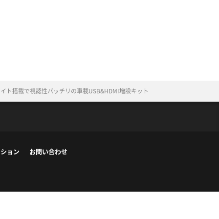
ト搭載で視認性バッチリの車載USB&HDMI増設キット
ーション
お問い合わせ