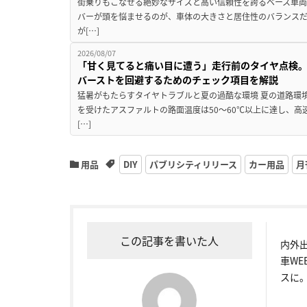
街乗りもこなせる絶妙なサイズと高い信頼性を誇るベース車両
バーが頭を悩ませるのが、車体の大きさと居住性のバランス
が[…]
2026/08/07
「甘く見てると痛い目に遭う」走行前のタイヤ点検。
バーストを回避するためのチェック項目を解説
猛暑がもたらすタイヤトラブルと夏の過酷な環境 夏の道路環
を受けたアスファルトの路面温度は50〜60℃以上に達し、
[…]
用品
DIY
パブリシティリリース
カー用品
月
この記事を書いた人
内外
車W
スに