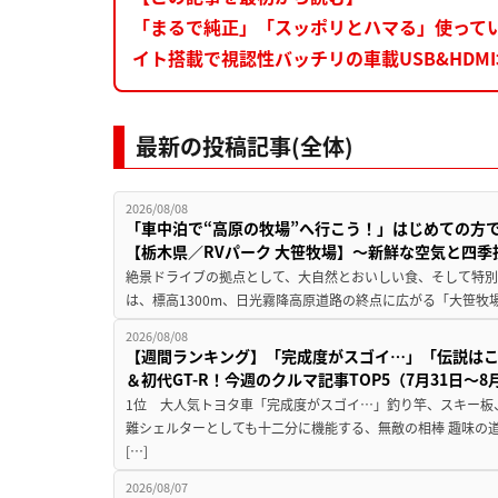
「まるで純正」「スッポリとハマる」使ってい
イト搭載で視認性バッチリの車載USB&HDM
最新の投稿記事(全体)
2026/08/08
「車中泊で“高原の牧場”へ行こう！」はじめての方
【栃木県／RVパーク 大笹牧場】～新鮮な空気と四
絶景ドライブの拠点として、大自然とおいしい食、そして特別な
は、標高1300m、日光霧降高原道路の終点に広がる「大笹牧場
2026/08/08
【週間ランキング】「完成度がスゴイ…」「伝説は
＆初代GT-R！今週のクルマ記事TOP5（7月31日〜8
1位 大人気トヨタ車「完成度がスゴイ…」釣り竿、スキー板
難シェルターとしても十二分に機能する、無敵の相棒 趣味の
[…]
2026/08/07