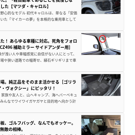
生した【マツダ・キャロル】
野心的なモデル 初代キャロルは、単なる「安価
ていた「マイカーの夢」を本格的な乗用車として
た！ あらゆる車種に対応。死角をフォロ
496 補助ミラー サイドアンダー用］
験が浅い人や車幅感覚に自信がない人にとって、
車場や狭い道路での幅寄せ、縁石ギリギリまで車
登場。純正品をそのまま活かせる［ゴリラ
ア・ヴォクシー」にピッタリ！
 家族や友人と、山へキャンプ、海へバーベキュ
でみんなでワイワイガヤガヤと目的地へ向かう計
板、ゴルフバッグ、なんでもオッケー。
、無敵の相棒。