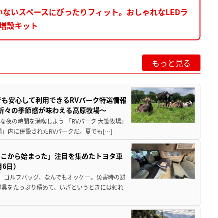
ないスペースにぴったりフィット。おしゃれなLEDラ
I増設キット
もっと見る
でも安心して利用できるRVパーク特選情報
季折々の季節感が味わえる高原牧場～
夜の時間を満喫しよう 「RVパーク 大笹牧場」
」内に併設されたRVパークだ。夏でも[…]
ここから始まった」注目を集めたトヨタ車
月6日）
、ゴルフバッグ、なんでもオッケー。災害時の避
道具をたっぷり積めて、いざというときには頼れ