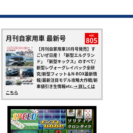
月刊自家用車 最新号
vol.
805
【月刊自家用車10月号発売】す
ごいぜ日産！「新型エルグラン
ド」「新型キックス」のすべて/
新型レヴォーグレイバック全研
究/新型フィット＆N-BOX最新情
報/最新注目モデル攻略大作戦/新
車値引き生情報etc.
→ 詳しくは
こちら