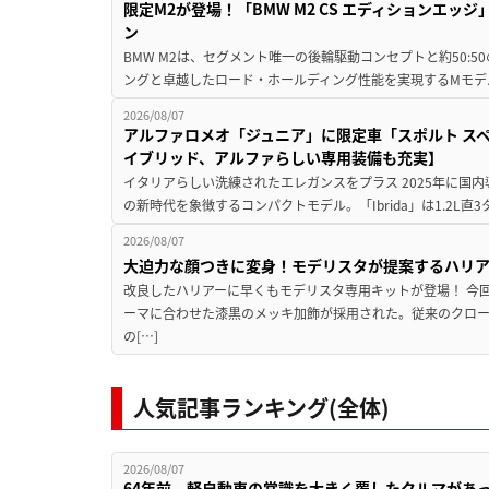
限定M2が登場！「BMW M2 CS エディションエッジ
ン
BMW M2は、セグメント唯一の後輪駆動コンセプトと約50:
ングと卓越したロード・ホールディング性能を実現するMモデル。BMW 
2026/08/07
アルファロメオ「ジュニア」に限定車「スポルト スペ
イブリッド、アルファらしい専用装備も充実】
イタリアらしい洗練されたエレガンスをプラス 2025年に国内
の新時代を象徴するコンパクトモデル。「Ibrida」は1.2L直3
2026/08/07
大迫力な顔つきに変身！モデリスタが提案するハリ
改良したハリアーに早くもモデリスタ専用キットが登場！ 今
ーマに合わせた漆黒のメッキ加飾が採用された。従来のクロ
の[…]
人気記事ランキング(全体)
2026/08/07
64年前、軽自動車の常識を大きく覆したクルマがあ