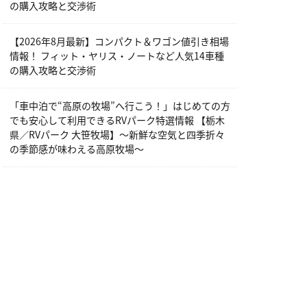
の購入攻略と交渉術
【2026年8月最新】コンパクト＆ワゴン値引き相場
情報！ フィット・ヤリス・ノートなど人気14車種
の購入攻略と交渉術
「車中泊で“高原の牧場”へ行こう！」はじめての方
でも安心して利用できるRVパーク特選情報 【栃木
県／RVパーク 大笹牧場】～新鮮な空気と四季折々
の季節感が味わえる高原牧場～