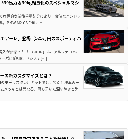
」530馬力＆30kg軽量化のスペシャルマシ
50の理想的な前後重量配分により、俊敏なハンドリ
M2 CS Editio[…]
チアーレ」登場【525万円のスポーティハ
導入が始まった「JUNIOR」は、アルファロメオ
ターボに6速DCT（システ[…]
アーの新カスタマイズとは？
回のモデリスタ専用キットでは、特別仕様車のテ
ームメッキとは異なる、落ち着いた深い輝きと黒
った。「軽自動車であることを我慢しな