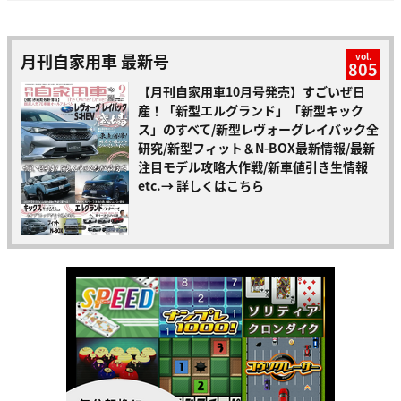
月刊自家用車 最新号
vol.
805
【月刊自家用車10月号発売】すごいぜ日
産！「新型エルグランド」「新型キック
ス」のすべて/新型レヴォーグレイバック全
研究/新型フィット＆N-BOX最新情報/最新
注目モデル攻略大作戦/新車値引き生情報
etc.
→ 詳しくはこちら