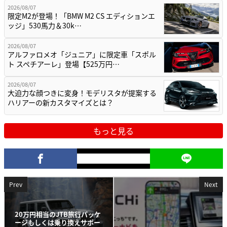
2026/08/07
限定M2が登場！「BMW M2 CS エディションエ
ッジ」530馬力＆30k…
2026/08/07
アルファロメオ「ジュニア」に限定車「スポル
ト スペチアーレ」登場【525万円…
2026/08/07
大迫力な顔つきに変身！モデリスタが提案する
ハリアーの新カスタマイズとは？
もっと見る
Prev
Next
20万円相当のJTB旅行パッケ
ージもしくは乗り換えサポー