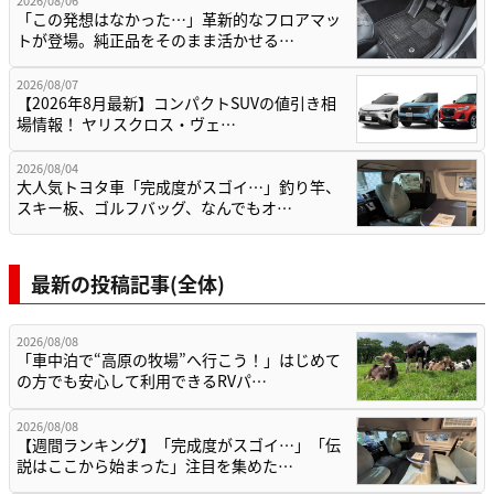
2026/08/06
「この発想はなかった…」革新的なフロアマッ
トが登場。純正品をそのまま活かせる…
2026/08/07
【2026年8月最新】コンパクトSUVの値引き相
場情報！ ヤリスクロス・ヴェ…
2026/08/04
大人気トヨタ車「完成度がスゴイ…」釣り竿、
スキー板、ゴルフバッグ、なんでもオ…
最新の投稿記事(全体)
2026/08/08
「車中泊で“高原の牧場”へ行こう！」はじめて
の方でも安心して利用できるRVパ…
2026/08/08
【週間ランキング】「完成度がスゴイ…」「伝
説はここから始まった」注目を集めた…