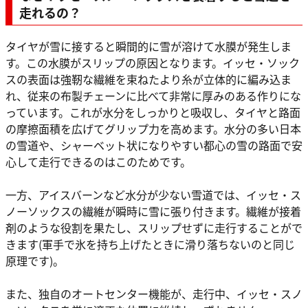
走れるの？
タイヤが雪に接すると瞬間的に雪が溶けて水膜が発生しま
す。この水膜がスリップの原因となります。イッセ・ソック
スの表面は強靭な繊維を束ねたより糸が立体的に編み込ま
れ、従来の布製チェーンに比べて非常に厚みのある作りにな
っています。これが水分をしっかりと吸収し、タイヤと路面
の摩擦面積を広げてグリップ力を高めます。水分の多い日本
の雪道や、シャーベット状になりやすい都心の雪の路面で安
心して走行できるのはこのためです。
一方、アイスバーンなど水分が少ない雪道では、イッセ・ス
ノーソックスの繊維が瞬時に雪に張り付きます。繊維が接着
剤のような役割を果たし、スリップせずに走行することがで
きます(軍手で氷を持ち上げたときに滑り落ちないのと同じ
原理です)。
また、独自のオートセンター機能が、走行中、イッセ・スノ