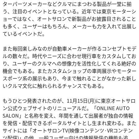
ターパーツメーカーなどクルマにまつわる製品が一堂に揃
う、注目のイベントとなっている。近年では東京モーターシ
ョーではなく、オートサロンで新製品がお披露目されること
も多く、ユーザーはもちろん、メーカーも力を入れて出展し
ているイベントだ。
また毎回楽しみなのが自動車メーカーが作るコンセプトモデ
ルの数々だ。時代やニーズに合わせ現行車をカスタムしてお
り、ユーザーのクルマへの想像力を活性化してくれる絶好の
機会でもある。またカスタムショップの車両展示やモーター
スポーツ系の展示もあり、今まで触れることがなかった新し
いクルマ文化に触れられるチャンスでもある。
もうひとつ発表されたのが、11月15日(月)に東京オートサロ
ン公式ウェブサイトのリニューアルだ。「ONLINE AUTO
SALON」と名称を変え、年間を通して出展者が独自の情報
を発信・配信できるポータルサイトとし生まれ変わる。また
サイトには「オートサロンTV(映像コンテンツ·VRコンテン
ツ配信)」の他、一般ユーザー向けの情報発信の機能も追