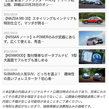
公開、詳細は10月28日のオン…
2021/10/14
【MAZDA MX-30】スタイリングもインテリアも
特別仕立て。マツダが誇る…
2021/10/13
【NISSAN ノート】e-POWERのみが武器にあら
ず。広くて使える、秀逸…
2021/10/10
【KENWOOD】取付簡単なポータブルナビ 9型
大画面でフルセグも楽しめる
2021/10/05
SUBARUの人気SUV、どっちを選ぶ！ 趣味性
の高いフォレスターか？初心者…
※本記事の内容はオリジナルサイト公開日時点のものであり、将来にわた
ってその真正性を保証するものでないこと、公開後の時間経過等に伴って
内容に不備が生じる可能性があることをご了承ください。
※特別な表記がないかぎり、価格情報は消費税込みの価格です。