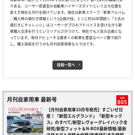
である、ユーザー密着型の自動車バイヤーズガイドという立ち位置を
変えず現在も刊行を続けています。現在は新車スクープ／新車アルバム
／購入時の値引き情報という3企画が柱。とくに約30年間続く「Ｘ氏の
値引きにチャレンジ」はユーザーがプロのアドバイスを受けながら新
車購入交渉を行うというリアルさがうけて、現在でも人気の企画とな
っています。毎月デビューする数多くの新車を豊富なページ数で紹介
し、購入指南を行うのも月刊自家用車ならではです。
投稿一覧へ
月刊自家用車 最新号
vol.
805
【月刊自家用車10月号発売】すごいぜ日
産！「新型エルグランド」「新型キック
ス」のすべて/新型レヴォーグレイバック全
研究/新型フィット＆N-BOX最新情報/最新
注目モデル攻略大作戦/新車値引き生情報