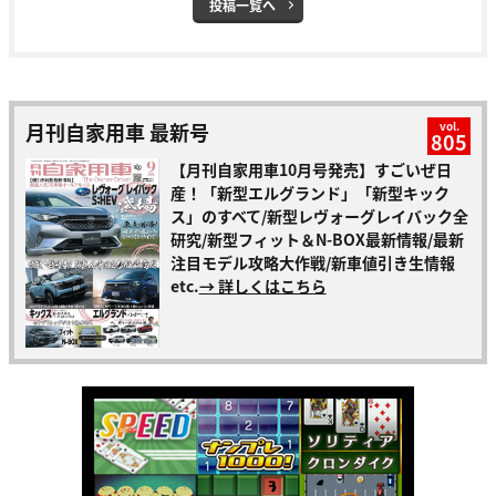
投稿一覧へ
月刊自家用車 最新号
vol.
805
【月刊自家用車10月号発売】すごいぜ日
産！「新型エルグランド」「新型キック
ス」のすべて/新型レヴォーグレイバック全
研究/新型フィット＆N-BOX最新情報/最新
注目モデル攻略大作戦/新車値引き生情報
etc.
→ 詳しくはこちら