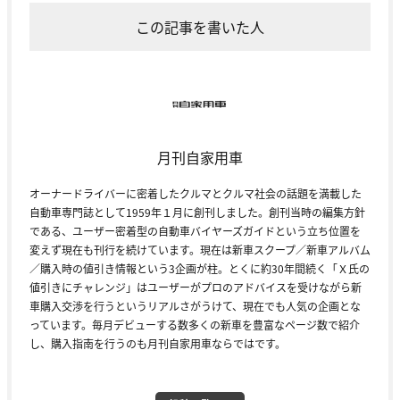
この記事を書いた人
月刊自家用車
オーナードライバーに密着したクルマとクルマ社会の話題を満載した
自動車専門誌として1959年１月に創刊しました。創刊当時の編集方針
である、ユーザー密着型の自動車バイヤーズガイドという立ち位置を
変えず現在も刊行を続けています。現在は新車スクープ／新車アルバム
／購入時の値引き情報という3企画が柱。とくに約30年間続く「Ｘ氏の
値引きにチャレンジ」はユーザーがプロのアドバイスを受けながら新
車購入交渉を行うというリアルさがうけて、現在でも人気の企画とな
っています。毎月デビューする数多くの新車を豊富なページ数で紹介
し、購入指南を行うのも月刊自家用車ならではです。