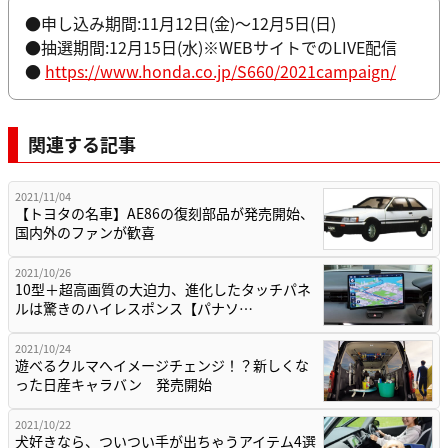
●申し込み期間:11月12日(金)～12月5日(日)
●抽選期間:12月15日(水)※WEBサイトでのLIVE配信
●
https://www.honda.co.jp/S660/2021campaign/
関連する記事
2021/11/04
【トヨタの名車】AE86の復刻部品が発売開始、
国内外のファンが歓喜
2021/10/26
10型＋超高画質の大迫力、進化したタッチパネ
ルは驚きのハイレスポンス【パナソ…
2021/10/24
遊べるクルマへイメージチェンジ！？新しくな
った日産キャラバン 発売開始
2021/10/22
犬好きなら、ついつい手が出ちゃうアイテム4選