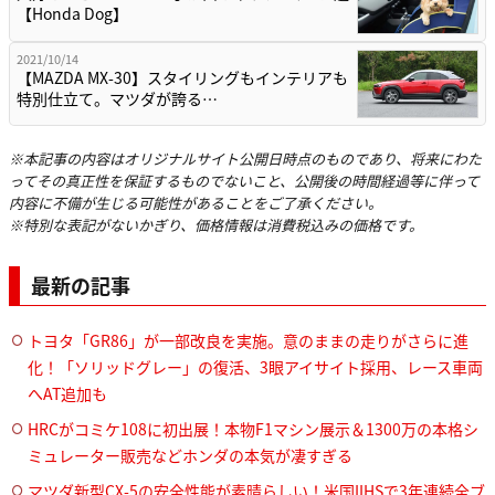
【Honda Dog】
2021/10/14
【MAZDA MX-30】スタイリングもインテリアも
特別仕立て。マツダが誇る…
※本記事の内容はオリジナルサイト公開日時点のものであり、将来にわた
ってその真正性を保証するものでないこと、公開後の時間経過等に伴って
内容に不備が生じる可能性があることをご了承ください。
※特別な表記がないかぎり、価格情報は消費税込みの価格です。
最新の記事
トヨタ「GR86」が一部改良を実施。意のままの走りがさらに進
化！「ソリッドグレー」の復活、3眼アイサイト採用、レース車両
へAT追加も
HRCがコミケ108に初出展！本物F1マシン展示＆1300万の本格シ
ミュレーター販売などホンダの本気が凄すぎる
マツダ新型CX-5の安全性能が素晴らしい！米国IIHSで3年連続全ブ