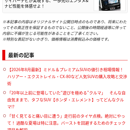
サイバーナビが実現する、一歩先のエンタメ&
ナビ性能を体感せよ！
※本記事の内容はオリジナルサイト公開日時点のものであり、将来にわた
ってその真正性を保証するものでないこと、公開後の時間経過等に伴って
内容に不備が生じる可能性があることをご了承ください。
※特別な表記がないかぎり、価格情報は消費税込みの価格です。
最新の記事
【2026年8月最新】ミドル＆プレミアムSUVの値引き相場情報！
ハリアー・エクストレイル・CX-80など人気SUVの購入攻略と交渉
術
「20年以上前に登場していた“遊びを極める”クルマ」 そんな自
由気ままで、タフなSUV【ホンダ・エレメント】ってどんなクル
マ⁉︎
「甘く見てると痛い目に遭う」走行前のタイヤ点検。絶対にやっ
て！ 過酷な夏場は特に注意。バーストを回避するためのチェック
項目を解説