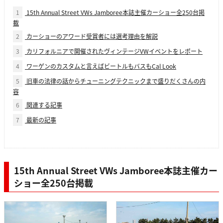
1
15th Annual Street VWs Jamboree本誌主催カーショー全250台掲
載
2
カーショーのアワード受賞者には選考理由を解説
3
カリフォルニアで開催されたヴィンテージVWイベントをレポート
4
ワーゲンのカスタムと言えばビートルもバスもCal Look
5
旧車の法律の話からチューニングテクニックまで盛りだくさんの内
容
6
関連する記事
7
最新の記事
15th Annual Street VWs Jamboree本誌主催カー
ショー全250台掲載