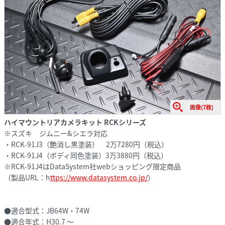
画像(7枚)
ハイマウントリアカメラキット RCKシリーズ
※スズキ ジムニー&シエラ対応
・RCK-91J3（艶消し黒塗装） 2万7280円（税込）
・RCK-91J4（ボディ同色塗装）3万3880円（税込）
※RCK-91J4はDataSystem社webショッピング限定商品
（製品URL：h
ttps://www.datasystem.co.jp/
）
●適合型式：JB64W・74W
●適合年式：H30.7 ～