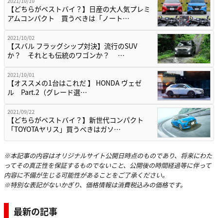
2021/10/10
【どちらがベストバイ？】日産の大人気プレミ
アムコンパクト 買うべきは「ノート…
2021/10/02
【スバル フラッグシップ対決】流行のSUV
か？ それとも伝統のワゴンか？ …
2021/10/01
【オススメの1台はこれだ 】 HONDA ヴェゼ
ル Part.2（グレード選…
2021/09/22
【どちらがベストバイ？】新世代コンパクト
「TOYOTAヤリス」買うべきはガソ…
※本記事の内容はオリジナルサイト公開日時点のものであり、将来にわた
ってその真正性を保証するものでないこと、公開後の時間経過等に伴って
内容に不備が生じる可能性があることをご了承ください。
※特別な表記がないかぎり、価格情報は消費税込みの価格です。
最新の記事