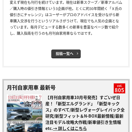
変えず現在も刊行を続けています。現在は新車スクープ／新車アルバム
／購入時の値引き情報という3企画が柱。とくに約30年間続く「Ｘ氏の
値引きにチャレンジ」はユーザーがプロのアドバイスを受けながら新
車購入交渉を行うというリアルさがうけて、現在でも人気の企画とな
っています。毎月デビューする数多くの新車を豊富なページ数で紹介
し、購入指南を行うのも月刊自家用車ならではです。
投稿一覧へ
月刊自家用車 最新号
vol.
805
【月刊自家用車10月号発売】すごいぜ日
産！「新型エルグランド」「新型キック
ス」のすべて/新型レヴォーグレイバック全
研究/新型フィット＆N-BOX最新情報/最新
注目モデル攻略大作戦/新車値引き生情報
etc.
→ 詳しくはこちら