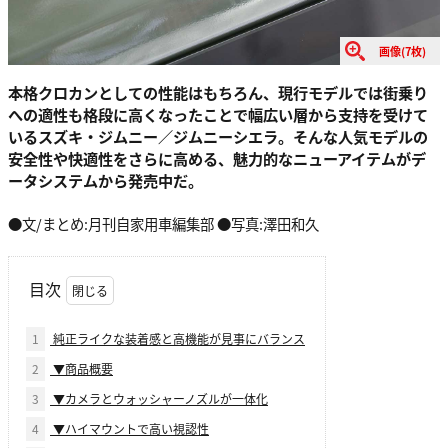
画像(7枚)
本格クロカンとしての性能はもちろん、現行モデルでは街乗り
への適性も格段に高くなったことで幅広い層から支持を受けて
いるスズキ・ジムニー／ジムニーシエラ。そんな人気モデルの
安全性や快適性をさらに高める、魅力的なニューアイテムがデ
ータシステムから発売中だ。
●文/まとめ:月刊自家用車編集部 ●写真:澤田和久
目次
1
純正ライクな装着感と高機能が見事にバランス
2
▼商品概要
3
▼カメラとウォッシャーノズルが一体化
4
▼ハイマウントで高い視認性