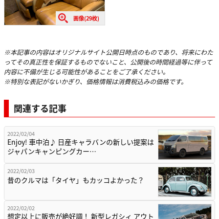
画像(29枚)
※本記事の内容はオリジナルサイト公開日時点のものであり、将来にわた
ってその真正性を保証するものでないこと、公開後の時間経過等に伴って
内容に不備が生じる可能性があることをご了承ください。
※特別な表記がないかぎり、価格情報は消費税込みの価格です。
関連する記事
2022/02/04
Enjoy! 車中泊♪ 日産キャラバンの新しい提案は
ジャパンキャンピングカー…
2022/02/03
昔のクルマは「タイヤ」もカッコよかった？
2022/02/02
想定以上に販売が絶好調！ 新型レガシィ アウト