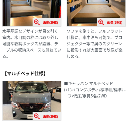
画像(29枚)
画像(29枚)
水平基調なデザインが目を引く
ソファを倒すと、フルフラット
室内。木目調の枠には取り外し
仕様に。車中泊も可能で、プロ
可能な収納ボックスが設置、テ
ジェクター等で奥のスクリーン
ーブルの収納スペースも兼ねてい
に投影すれば大画面で映像が楽
る。
しめる。
【マルチベッド仕様】
■キャラバン マルチベッド
(バン/ロングボディ/標準幅/標準ル
ーフ/低床/定員5名/2WD
画像(29枚)