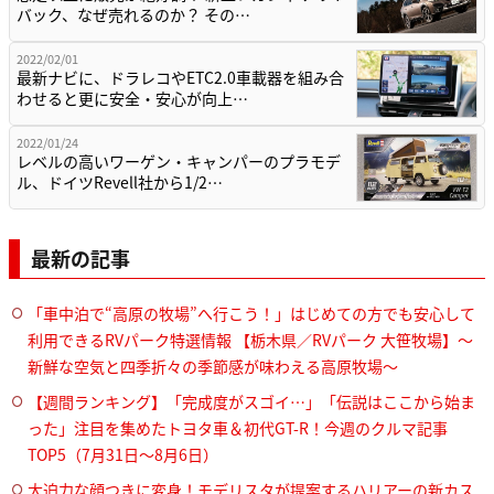
バック、なぜ売れるのか？ その…
2022/02/01
最新ナビに、ドラレコやETC2.0車載器を組み合
わせると更に安全・安心が向上…
2022/01/24
レベルの高いワーゲン・キャンパーのプラモデ
ル、ドイツRevell社から1/2…
最新の記事
「車中泊で“高原の牧場”へ行こう！」はじめての方でも安心して
利用できるRVパーク特選情報 【栃木県／RVパーク 大笹牧場】～
新鮮な空気と四季折々の季節感が味わえる高原牧場～
【週間ランキング】「完成度がスゴイ…」「伝説はここから始ま
った」注目を集めたトヨタ車＆初代GT-R！今週のクルマ記事
TOP5（7月31日〜8月6日）
大迫力な顔つきに変身！モデリスタが提案するハリアーの新カス