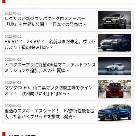
2022/05/13
レクサスが新型コンパクトクロスオーバー
「UX」を世界初公開！ 日本での発売は…
2022/05/11
HR-Vか？ ZR-Vか？ 名前はまだ未定。ヴェゼ
ルより上級のNew Hon…
2022/04/28
トヨタスープラに待望の6速マニュアルトランス
ミッションを追加。2022年夏頃…
2022/04/28
マツダCX-60、山口県マツダ防府工場でライン
オフ！ 欧州向けに4月下旬から…
2022/04/21
復活のスズキ・エスクード！ EV走行性能を拡
大した新ハイブリッドを搭載し発売…