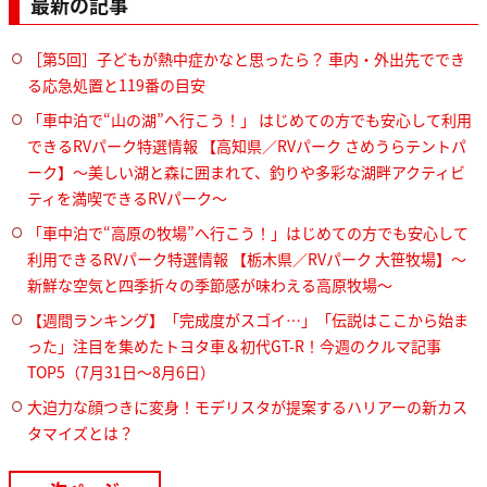
最新の記事
［第5回］子どもが熱中症かなと思ったら？ 車内・外出先ででき
る応急処置と119番の目安
「車中泊で“山の湖”へ行こう！」 はじめての方でも安心して利用
できるRVパーク特選情報 【高知県／RVパーク さめうらテントパ
ーク】～美しい湖と森に囲まれて、釣りや多彩な湖畔アクティビ
ティを満喫できるRVパーク～
「車中泊で“高原の牧場”へ行こう！」はじめての方でも安心して
利用できるRVパーク特選情報 【栃木県／RVパーク 大笹牧場】～
新鮮な空気と四季折々の季節感が味わえる高原牧場～
【週間ランキング】「完成度がスゴイ…」「伝説はここから始ま
った」注目を集めたトヨタ車＆初代GT-R！今週のクルマ記事
TOP5（7月31日〜8月6日）
大迫力な顔つきに変身！モデリスタが提案するハリアーの新カス
タマイズとは？