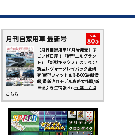
月刊自家用車 最新号
vol.
805
【月刊自家用車10月号発売】す
ごいぜ日産！「新型エルグラン
ド」「新型キックス」のすべて/
新型レヴォーグレイバック全研
究/新型フィット＆N-BOX最新情
報/最新注目モデル攻略大作戦/新
車値引き生情報etc.
→ 詳しくは
こちら