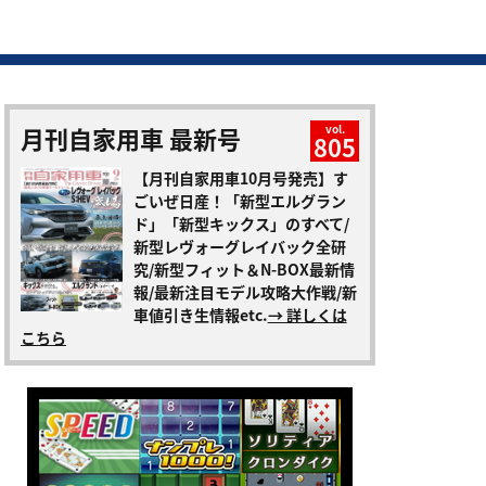
月刊自家用車 最新号
vol.
805
【月刊自家用車10月号発売】す
ごいぜ日産！「新型エルグラン
ド」「新型キックス」のすべて/
新型レヴォーグレイバック全研
究/新型フィット＆N-BOX最新情
報/最新注目モデル攻略大作戦/新
車値引き生情報etc.
→ 詳しくは
こちら