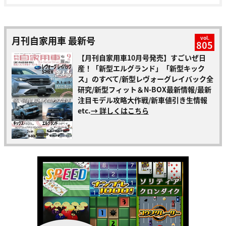
月刊自家用車 最新号
vol.
805
【月刊自家用車10月号発売】すごいぜ日
産！「新型エルグランド」「新型キック
ス」のすべて/新型レヴォーグレイバック全
研究/新型フィット＆N-BOX最新情報/最新
注目モデル攻略大作戦/新車値引き生情報
etc.
→ 詳しくはこちら