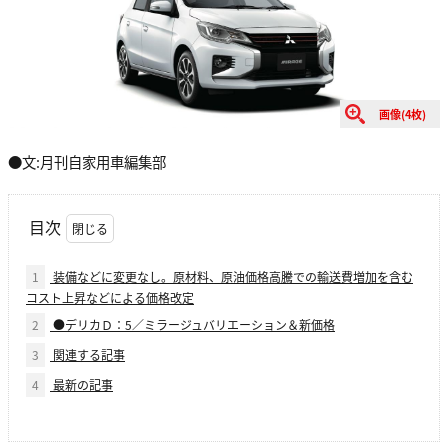
画像(4枚)
●文:月刊自家用車編集部
目次
1
装備などに変更なし。原材料、原油価格高騰での輸送費増加を含む
コスト上昇などによる価格改定
2
●デリカＤ：5／ミラージュバリエーション＆新価格
3
関連する記事
4
最新の記事