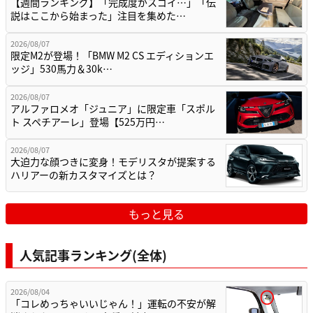
【週間ランキング】「完成度がスゴイ…」「伝
説はここから始まった」注目を集めた…
2026/08/07
限定M2が登場！「BMW M2 CS エディションエ
ッジ」530馬力＆30k…
2026/08/07
アルファロメオ「ジュニア」に限定車「スポル
ト スペチアーレ」登場【525万円…
2026/08/07
大迫力な顔つきに変身！モデリスタが提案する
ハリアーの新カスタマイズとは？
もっと見る
人気記事ランキング(全体)
2026/08/04
「コレめっちゃいいじゃん！」運転の不安が解