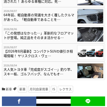
消された！ あらゆる車種に対応。死…
2026/08/07
64年前、軽自動車の常識を大きく覆したクルマ
があった。「軽自動車であることを…
2026/08/06
「この発想はなかった…」革新的なフロアマッ
トが登場。純正品をそのまま活かせる…
2026/08/07
【2026年8月最新】コンパクトSUVの値引き相
場情報！ ヤリスクロス・ヴェ…
2026/08/04
大人気トヨタ車「完成度がスゴイ…」釣り竿、
スキー板、ゴルフバッグ、なんでもオ…
新車
新車
月刊自家用車
IS
レクサス