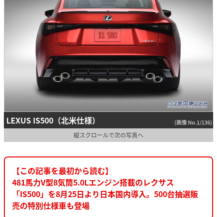
LEXUS IS500（北米仕様）
(画像 No.1/136)
縦スクロールで次の写真へ
【この記事を最初から読む】
481馬力V型8気筒5.0Lエンジン搭載のレクサス
「IS500」を8月25日より日本国内導入。500台抽選販
売の特別仕様車も登場