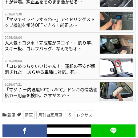
トが登場。純正品をそのまま活かせる…
2026/07/30
「マジでイライラするわ…」アイドリングスト
ップ機能を常時OFFできる！純正ス…
2026/08/04
大人気トヨタ車「完成度がスゴイ…」釣り竿、
スキー板、ゴルフバッグ、なんでもオ…
2026/08/04
「コレめっちゃいいじゃん！」運転の不安が解
消された！ あらゆる車種に対応。死…
2026/07/21
「マジ？ 車内温度50℃→25℃」ドンキの情熱価
格カー用品を検証。さすがのア…
新車
新車
月刊自家用車
IS
レクサス