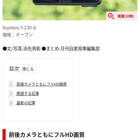
画像(10枚)
Yupiteru Y-230-d
価格：オープン
●文/写真:浜先秀彰 ●まとめ:月刊自家用車編集部
目次
1
前後カメラともにフルHD画質
2
関連する記事
3
最新の記事
前後カメラともにフルHD画質