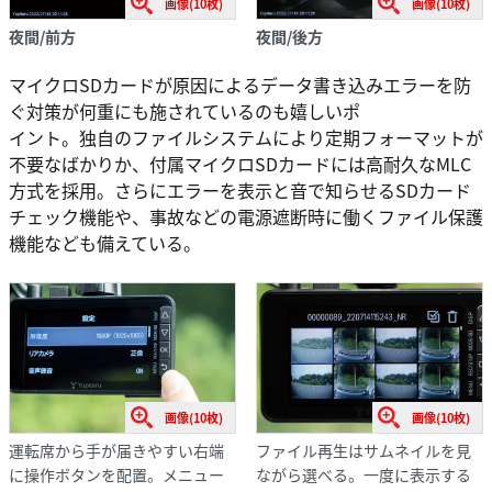
画像(10枚)
画像(10枚)
夜間/前方
夜間/後方
マイクロSDカードが原因によるデータ書き込みエラーを防
ぐ対策が何重にも施されているのも嬉しいポ
イント。独自のファイルシステムにより定期フォーマットが
不要なばかりか、付属マイクロSDカードには高耐久なMLC
方式を採用。さらにエラーを表示と音で知らせるSDカード
チェック機能や、事故などの電源遮断時に働くファイル保護
機能なども備えている。
画像(10枚)
画像(10枚)
運転席から手が届きやすい右端
ファイル再生はサムネイルを見
に操作ボタンを配置。メニュー
ながら選べる。一度に表示する