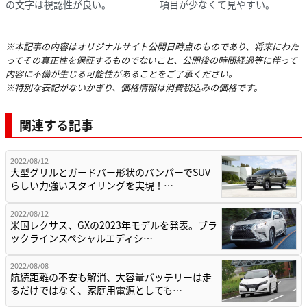
の文字は視認性が良い。
項目が少なくて見やすい。
※本記事の内容はオリジナルサイト公開日時点のものであり、将来にわた
ってその真正性を保証するものでないこと、公開後の時間経過等に伴って
内容に不備が生じる可能性があることをご了承ください。
※特別な表記がないかぎり、価格情報は消費税込みの価格です。
関連する記事
2022/08/12
大型グリルとガードバー形状のバンパーでSUV
らしい力強いスタイリングを実現！…
2022/08/12
米国レクサス、GXの2023年モデルを発表。ブラ
ックラインスペシャルエディシ…
2022/08/08
航続距離の不安も解消、大容量バッテリーは走
るだけではなく、家庭用電源としても…