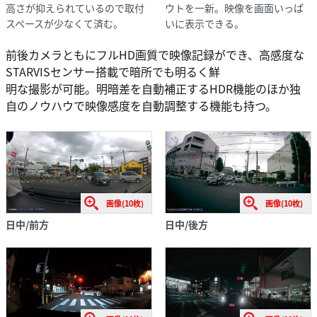
高さが抑えられているので取付
ウトを一新。映像を画面いっぱ
スペースが少なくて済む。
いに表示できる。
前後カメラともにフルHD画質で映像記録ができ、高感度な
STARVISセンサー搭載で暗所でも明るく鮮
明な撮影が可能。明暗差を自動補正するHDR機能のほか独
自のノウハウで映像感度を自動調整する機能も持つ。
画像(10枚)
画像(10枚)
日中/後方
日中/前方