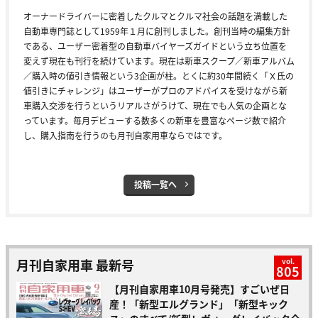
オーナードライバーに密着したクルマとクルマ社会の話題を満載した
自動車専門誌として1959年１月に創刊しました。創刊当時の編集方針
である、ユーザー密着型の自動車バイヤーズガイドという立ち位置を
変えず現在も刊行を続けています。現在は新車スクープ／新車アルバム
／購入時の値引き情報という3企画が柱。とくに約30年間続く「Ｘ氏の
値引きにチャレンジ」はユーザーがプロのアドバイスを受けながら新
車購入交渉を行うというリアルさがうけて、現在でも人気の企画とな
っています。毎月デビューする数多くの新車を豊富なページ数で紹介
し、購入指南を行うのも月刊自家用車ならではです。
投稿一覧へ
月刊自家用車 最新号
vol.
805
【月刊自家用車10月号発売】すごいぜ日
産！「新型エルグランド」「新型キック