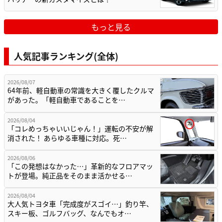
もっと見る
人気記事ランキング(全体)
2026/08/07
64年前、軽自動車の常識を大きく覆したクルマ
があった。「軽自動車であることを…
2026/08/04
「コレめっちゃいいじゃん！」運転の不安が解
消された！ あらゆる車種に対応。死…
2026/08/06
「この発想はなかった…」革新的なフロアマッ
トが登場。純正品をそのまま活かせる…
2026/08/04
大人気トヨタ車「完成度がスゴイ…」釣り竿、
スキー板、ゴルフバッグ、なんでもオ…