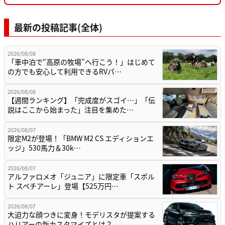
最新の投稿記事(全体)
2026/08/08
「車中泊で“高原の牧場”へ行こう！」はじめて
の方でも安心して利用できるRVパ…
2026/08/08
【週間ランキング】「完成度がスゴイ…」「伝
説はここから始まった」注目を集めた…
2026/08/07
限定M2が登場！「BMW M2 CS エディションエ
ッジ」530馬力＆30k…
2026/08/07
アルファロメオ「ジュニア」に限定車「スポル
ト スペチアーレ」登場【525万円…
2026/08/07
大迫力な顔つきに変身！モデリスタが提案する
ハリアーの新カスタマイズとは？