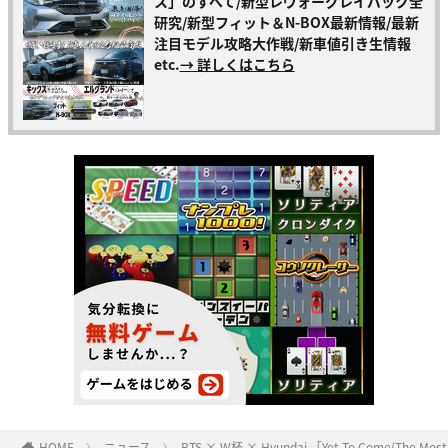
ス」のすべて/新型レヴォーグレイバック全
研究/新型フィット＆N-BOX最新情報/最新
注目モデル攻略大作戦/新車値引き生情報
etc.
→ 詳しくはこちら
HOME
ニュース
BTS × W杯 × Hyundai 「Yet To Come(The 