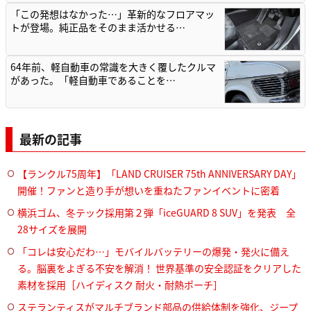
「この発想はなかった…」革新的なフロアマッ
トが登場。純正品をそのまま活かせる…
64年前、軽自動車の常識を大きく覆したクルマ
があった。「軽自動車であることを…
最新の記事
【ランクル75周年】「LAND CRUISER 75th ANNIVERSARY DAY」
開催！ファンと造り手が想いを重ねたファンイベントに密着
横浜ゴム、冬テック採用第２弾「iceGUARD 8 SUV」を発表 全
28サイズを展開
「コレは安心だわ…」モバイルバッテリーの爆発・発火に備え
る。脳裏をよぎる不安を解消！ 世界基準の安全認証をクリアした
素材を採用［ハイディスク 耐火・耐熱ポーチ］
ステランティスがマルチブランド部品の供給体制を強化、ジープ