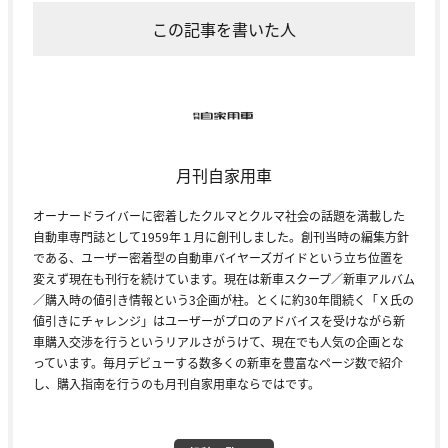
この記事を書いた人
月刊自家用車
オーナードライバーに密着したクルマとクルマ社会の話題を満載した
自動車専門誌として1959年１月に創刊しました。創刊当時の編集方針
である、ユーザー密着型の自動車バイヤーズガイドという立ち位置を
変えず現在も刊行を続けています。現在は新車スクープ／新車アルバム
／購入時の値引き情報という3企画が柱。とくに約30年間続く「Ｘ氏の
値引きにチャレンジ」はユーザーがプロのアドバイスを受けながら新
車購入交渉を行うというリアルさがうけて、現在でも人気の企画とな
っています。毎月デビューする数多くの新車を豊富なページ数で紹介
し、購入指南を行うのも月刊自家用車ならではです。