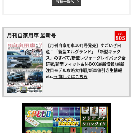
投稿一覧へ
月刊自家用車 最新号
vol.
805
【月刊自家用車10月号発売】すごいぜ日
産！「新型エルグランド」「新型キック
ス」のすべて/新型レヴォーグレイバック全
研究/新型フィット＆N-BOX最新情報/最新
注目モデル攻略大作戦/新車値引き生情報
etc.
→ 詳しくはこちら