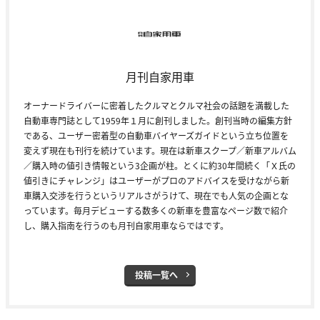
月刊自家用車
オーナードライバーに密着したクルマとクルマ社会の話題を満載した
自動車専門誌として1959年１月に創刊しました。創刊当時の編集方針
である、ユーザー密着型の自動車バイヤーズガイドという立ち位置を
変えず現在も刊行を続けています。現在は新車スクープ／新車アルバム
／購入時の値引き情報という3企画が柱。とくに約30年間続く「Ｘ氏の
値引きにチャレンジ」はユーザーがプロのアドバイスを受けながら新
車購入交渉を行うというリアルさがうけて、現在でも人気の企画とな
っています。毎月デビューする数多くの新車を豊富なページ数で紹介
し、購入指南を行うのも月刊自家用車ならではです。
投稿一覧へ