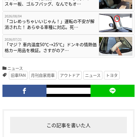
スキー板、ゴルフバッグ、なんでもオ…
2026/08/04
「コレめっちゃいいじゃん！」運転の不安が解
消された！ あらゆる車種に対応。死…
2026/07/21
「マジ？ 車内温度50℃→25℃」ドンキの情熱価
格カー用品を検証。さすがのア…
ニュース
旧車FAN
月刊自家用車
アウトドア
ニュース
トヨタ
この記事を書いた人