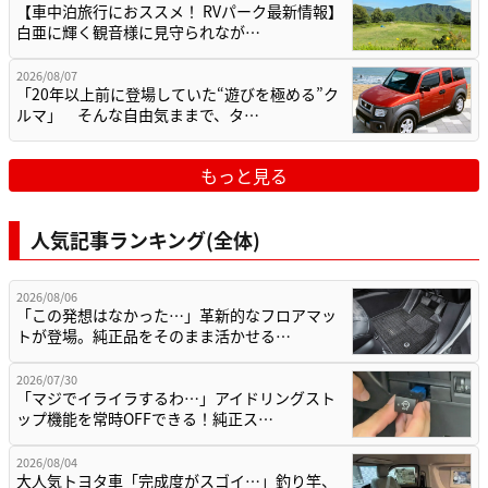
【車中泊旅行におススメ！ RVパーク最新情報】
白亜に輝く観音様に見守られなが…
2026/08/07
「20年以上前に登場していた“遊びを極める”ク
ルマ」 そんな自由気ままで、タ…
もっと見る
人気記事ランキング(全体)
2026/08/06
「この発想はなかった…」革新的なフロアマッ
トが登場。純正品をそのまま活かせる…
2026/07/30
「マジでイライラするわ…」アイドリングスト
ップ機能を常時OFFできる！純正ス…
2026/08/04
大人気トヨタ車「完成度がスゴイ…」釣り竿、