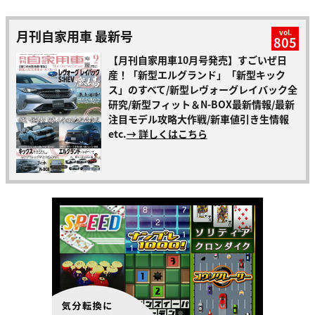
月刊自家用車 最新号
vol.
805
【月刊自家用車10月号発売】すごいぜ日
産！「新型エルグランド」「新型キック
ス」のすべて/新型レヴォーグレイバック全
研究/新型フィット＆N-BOX最新情報/最新
注目モデル攻略大作戦/新車値引き生情報
etc.
→ 詳しくはこちら