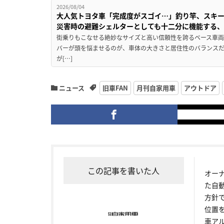
2026/08/04
大人気トヨタ車「完成度がスゴイ…」釣り竿、スキー
災害時の避難シェルターとしても十二分に機能する
街乗りもこなせる絶妙なサイズと高い信頼性を誇るベース車両
バーが頭を悩ませるのが、車体の大きさと居住性のバランス
が[…]
ニュース
旧車FAN
月刊自家用車
アウトドア
この記事を書いた人
オー
た自
方針
位置
車ア