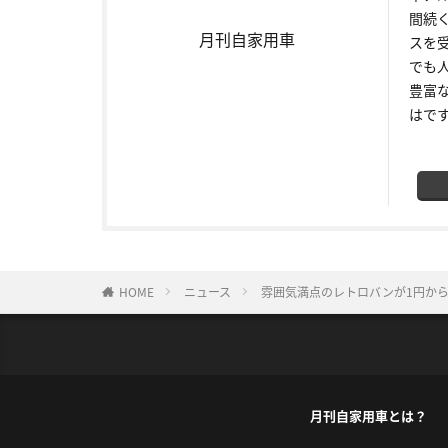
間続
月刊自家用車
スを
でも
豊富
はで
HOME
ニュース
雰囲気満点のレトロバンが1円から！LOT N
月刊自家用車とは？