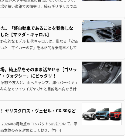
車場や狭い道路での幅寄せ、縁石ギリギリまで車
った。「軽自動車であることを我慢しな
生した【マツダ・キャロル】
野心的なモデル 初代キャロルは、単なる「安価
ていた「マイカーの夢」を本格的な乗用車として
登場。純正品をそのまま活かせる［ゴリラ
ア・ヴォクシー」にピッタリ！
 家族や友人と、山へキャンプ、海へバーベキュ
でみんなでワイワイガヤガヤと目的地へ向かう計
！ ヤリスクロス・ヴェゼル・CX-30など
 2026年8月時点のコンパクトSUVについて、車
両本体のみを対象としており、付[…]