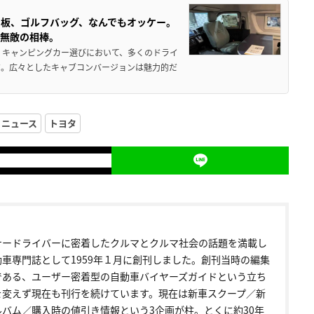
板、ゴルフバッグ、なんでもオッケー。
、無敵の相棒。
 キャンピングカー選びにおいて、多くのドライ
だ。広々としたキャブコンバージョンは魅力的だ
ニュース
トヨタ
ナードライバーに密着したクルマとクルマ社会の話題を満載し
動車専門誌として1959年１月に創刊しました。創刊当時の編集
である、ユーザー密着型の自動車バイヤーズガイドという立ち
を変えず現在も刊行を続けています。現在は新車スクープ／新
ルバム／購入時の値引き情報という3企画が柱。とくに約30年