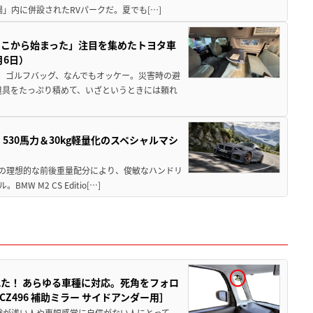
」内に併設されたRVパークだ。夏でも[…]
ここから始まった」注目を集めたトヨタ車
月6日）
、ゴルフバッグ、なんでもオッケー。災害時の避
道具をたっぷり積めて、いざというときには頼れ
」530馬力＆30kg軽量化のスペシャルマシ
50の理想的な前後重量配分により、俊敏なハンドリ
M2 CS Editio[…]
た！ あらゆる車種に対応。死角をフォロ
496 補助ミラー サイドアンダー用］
験が浅い人や車幅感覚に自信がない人にとって、