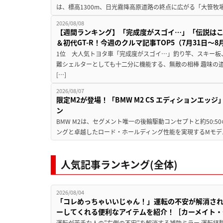
は、標高1300m、日光霧降高原道路の終点に広がる「大笹牧場
2026/08/08
【週間ランキング】「完成度がスゴイ…」「伝説は
＆初代GT-R！今週のクルマ記事TOP5（7月31日〜8
1位 大人気トヨタ車「完成度がスゴイ…」釣り竿、スキー板
難シェルターとしても十二分に機能する、無敵の相棒 趣味の
[…]
2026/08/07
限定M2が登場！「BMW M2 CS エディションエッジ
ン
BMW M2は、セグメント唯一の後輪駆動コンセプトと約50:
ングと卓越したロード・ホールディング性能を実現するMモデル。BMW 
人気記事ランキング(全体)
2026/08/04
「コレめっちゃいいじゃん！」運転の不安が解消され
ーしてくれる便利なアイテムを紹介！［カーメイト・CZ
運転が苦手な人の”左側の不安”を解消する補助ミラー 運転経