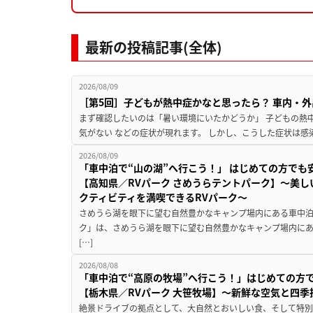
最新の投稿記事(全体)
2026/08/09
［第5回］子どもが熱中症かなと思ったら？ 車内・外
まず確認したいのは「暑い環境にいたかどうか」 子どもの熱中症
気がない などの症状が現れます。 しかし、こうした症状は感
2026/08/09
「車中泊で“山の湖”へ行こう！」 はじめての方でも
【高知県／RVパーク さめうらテントパーク】～美
クティビティを満喫できるRVパーク～
さめうら湖を眼下に望む自然豊かなキャンプ場内にある車中泊専
ク」は、さめうら湖を眼下に望む自然豊かなキャンプ場内にあ
[…]
2026/08/08
「車中泊で“高原の牧場”へ行こう！」はじめての方
【栃木県／RVパーク 大笹牧場】～新鮮な空気と四
絶景ドライブの拠点として、大自然とおいしい食、そして特別な