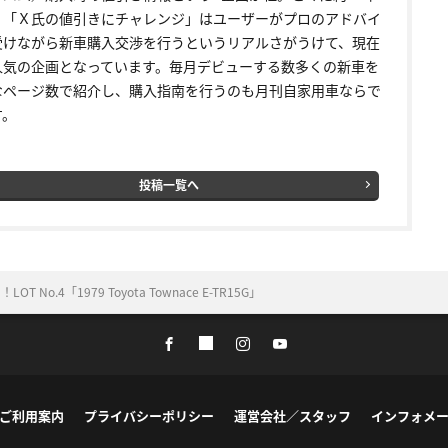
く「Ｘ氏の値引きにチャレンジ」はユーザーがプロのアドバイ
受けながら新車購入交渉を行うというリアルさがうけて、現在
人気の企画となっています。毎月デビューする数多くの新車を
なページ数で紹介し、購入指南を行うのも月刊自家用車ならで
す。
投稿一覧へ
o.4「1979 Toyota Townace E-TR15G」
ご利用案内
プライバシーポリシー
運営会社／スタッフ
インフォメ