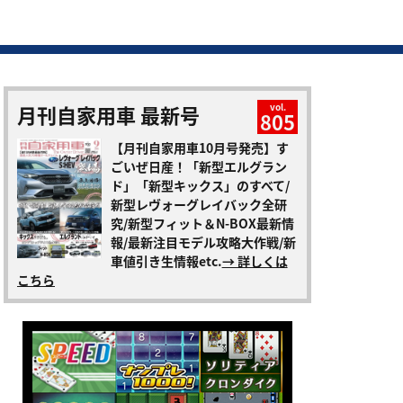
月刊自家用車 最新号
vol.
805
【月刊自家用車10月号発売】す
ごいぜ日産！「新型エルグラン
ド」「新型キックス」のすべて/
新型レヴォーグレイバック全研
究/新型フィット＆N-BOX最新情
報/最新注目モデル攻略大作戦/新
車値引き生情報etc.
→ 詳しくは
こちら