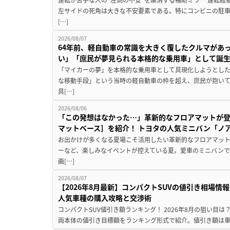
左サイドの死角は大きな不安要素である。特にコンビニの駐
[…]
2026/08/07
64年前、軽自動車の常識を大きく覆したクルマがあ
い」「庶民が夢見られる本格的な乗用車」として誕
「マイカーの夢」を本格的な乗用車として具現化しようとした
な移動手段」という当時の軽自動車の枠を超え、庶民が抱い
具[…]
2026/08/06
「この発想はなかった…」革新的なフロアマットが
マットベース］を紹介！ トヨタの人気ミニバン「ノ
お出かけが多くなる夏場こそ活用したい革新的なフロアマット
ーなど、楽しみなイベントが控えている夏。愛車のミニバン
画[…]
2026/08/07
【2026年8月最新】コンパクトSUVの値引き相場情報
人気車種の購入攻略と交渉術
コンパクトSUV値引き額ランキング！ 2026年8月の狙い目は？
両本体の値引き目標額をランキング形式で紹介。値引き額は車