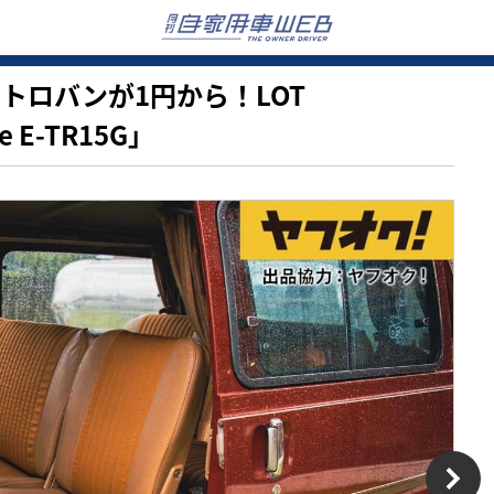
のレトロバンが1円から！LOT
ce E-TR15G」