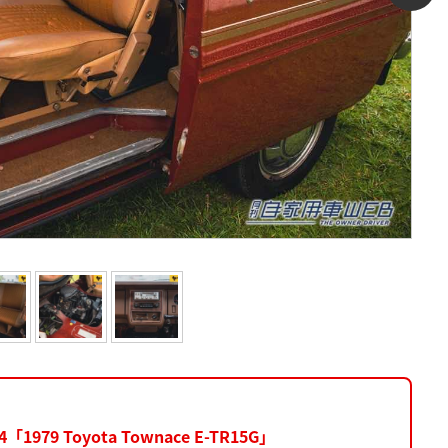
9 Toyota Townace E-TR15G」