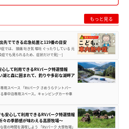
もっと見る
出先でできる応急処置と119番の目安
では、 頭痛 吐き気 嘔吐 ぐったりしている 元
染症でも見られるため、症状だけで見[…]
安心して利用できるRVパーク特選情報
しい湖と森に囲まれて、釣りや多彩な湖畔ア
用スペース 「RVパーク さめうらテントパー
る車中泊専用スペース。キャンピングカーや車
でも安心して利用できるRVパーク特選情報
季折々の季節感が味わえる高原牧場～
夜の時間を満喫しよう 「RVパーク 大笹牧場」