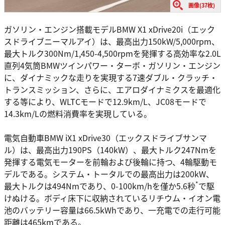
画像(37枚)
ガソリン・エンジン搭載モデルBMW X1 xDrive20i（エック
スドライブニーマルアイ）は、最高出力150kW/5,000rpm、
最大トルク300Nm/1,450-4,500rpmを発揮する高効率な2.0L
直列4気筒BMWツインパワー・ターボ・ガソリン・エンジン
に、ダイナミックな走りを実現する7速ダブル・クラッチ・
トランスミッション、さらに、エアロダイナミクスを最適化
する等により、WLTCモードで12.9km/L、JC08モードで
14.3km/Lの燃料消費率を実現している。
電気自動車BMW iX1 xDrive30（エックスドライブサンマ
ル）は、最高出力190PS（140kW）、最大トルク247Nmを
発揮する電気モーターを前輪および後輪に持つ、4輪駆動モ
デルである。システム・トータルでの最高出力は200kW、
*
最大トルクは494Nmであり、0-100km/hを僅か5.6秒
で駆
けぬける。ボディ床下に収納されているリチウム・イオン電
池のバッテリー容量は66.5kWhであり、一充電での走行可能
距離は465kmである。