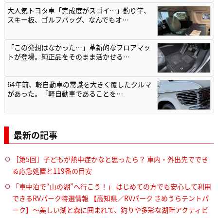
大人気トヨタ車「完成度がスゴイ…」釣り竿、
スキー板、ゴルフバッグ、なんでもオ…
「この発想はなかった…」革新的なフロアマッ
トが登場。純正品をそのまま活かせる…
64年前、軽自動車の常識を大きく覆したクルマ
があった。「軽自動車であることを…
最新の記事
［第5回］子どもが熱中症かなと思ったら？ 車内・外出先ででき
る応急処置と119番の目安
「車中泊で“山の湖”へ行こう！」 はじめての方でも安心して利用
できるRVパーク特選情報 【高知県／RVパーク さめうらテントパ
ーク】～美しい湖と森に囲まれて、釣りや多彩な湖畔アクティビ