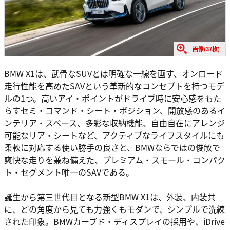
画像(37枚)
BMW X1は、武骨なSUVとは明確な一線を画す、オンロード
走行性能を高めたSAVという革新的なコンセプトを持つモデ
ルの1つ。高いアイ・ポイントがドライブ時に安心感をもた
らすセミ・コマンド・シート・ポジション、開放感のあるイ
ンテリア・スペース、多彩な収納機能、自由自在にアレンジ
可能なリア・シートなど、アクティブなライフスタイルにも
柔軟に対応する使い勝手の良さと、BMWならではの俊敏で
爽快な走りを兼ね備えた、プレミアム・スモール・コンパク
ト・セグメント唯一のSAVである。
誕生から第三世代目となる新型BMW X1は、外装、内装共
に、どの角度から見ても力強くもモダンで、シンプルで洗練
された印象。BMWカーブド・ディスプレイの採用や、iDrive