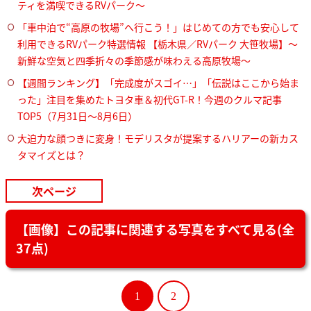
ティを満喫できるRVパーク～
「車中泊で“高原の牧場”へ行こう！」はじめての方でも安心して
利用できるRVパーク特選情報 【栃木県／RVパーク 大笹牧場】～
新鮮な空気と四季折々の季節感が味わえる高原牧場～
【週間ランキング】「完成度がスゴイ…」「伝説はここから始ま
った」注目を集めたトヨタ車＆初代GT-R！今週のクルマ記事
TOP5（7月31日〜8月6日）
大迫力な顔つきに変身！モデリスタが提案するハリアーの新カス
タマイズとは？
次ページ
【画像】この記事に関連する写真をすべて見る(全
37点)
1
2