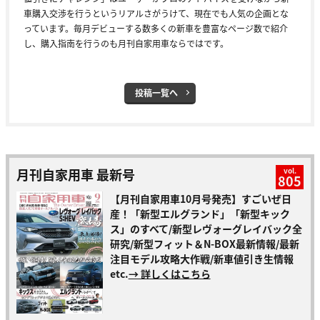
車購入交渉を行うというリアルさがうけて、現在でも人気の企画とな
っています。毎月デビューする数多くの新車を豊富なページ数で紹介
し、購入指南を行うのも月刊自家用車ならではです。
投稿一覧へ
月刊自家用車 最新号
vol.
805
【月刊自家用車10月号発売】すごいぜ日
産！「新型エルグランド」「新型キック
ス」のすべて/新型レヴォーグレイバック全
研究/新型フィット＆N-BOX最新情報/最新
注目モデル攻略大作戦/新車値引き生情報
etc.
→ 詳しくはこちら