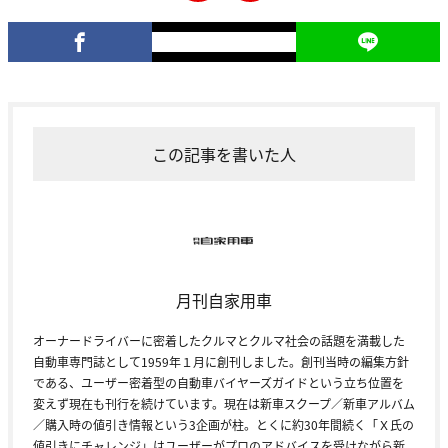
この記事を書いた人
月刊自家用車
オーナードライバーに密着したクルマとクルマ社会の話題を満載した
自動車専門誌として1959年１月に創刊しました。創刊当時の編集方針
である、ユーザー密着型の自動車バイヤーズガイドという立ち位置を
変えず現在も刊行を続けています。現在は新車スクープ／新車アルバム
／購入時の値引き情報という3企画が柱。とくに約30年間続く「Ｘ氏の
値引きにチャレンジ」はユーザーがプロのアドバイスを受けながら新