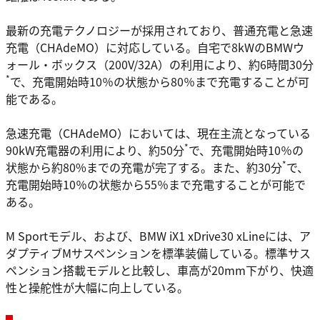
最新の充電テクノロジーが採用されており、普通充電と急速
充電（CHAdeMO）に対応している。自宅で8kWのBMWウ
ォール・ボックス（200V/32A）の利用により、約6時間30分
*
で、充電開始時10％の状態から80％まで充電することが可
能である。
急速充電（CHAdeMO）においては、現在主流となっている
*
90kW充電器の利用により、約50分
で、充電開始時10％の
*
状態から約80%までの充電が完了する。また、約30分
で、
充電開始時10％の状態から55％まで充電することが可能で
ある。
M Sportモデル、および、BMW iX1 xDrive30 xLineには、ア
ダプティブMサスペンションを標準装備している。標準サス
ペンション搭載モデルと比較し、車高が20mm下がり、快適
性と操舵性が大幅に向上している。