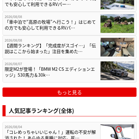
でも安心して利用できるRVパー…
2026/08/08
「車中泊で“高原の牧場”へ行こう！」はじめて
の方でも安心して利用できるRVパ…
2026/08/08
【週間ランキング】「完成度がスゴイ…」「伝
説はここから始まった」注目を集めた…
2026/08/07
限定M2が登場！「BMW M2 CS エディションエ
ッジ」530馬力＆30k…
もっと見る
人気記事ランキング(全体)
2026/08/04
「コレめっちゃいいじゃん！」運転の不安が解
消された！ あらゆる車種に対応。死…