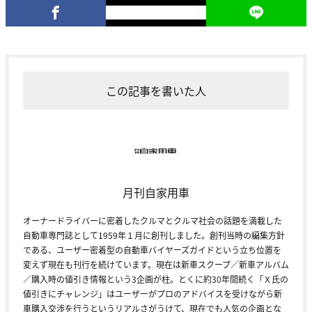
この記事を書いた人
月刊自家用車
オーナードライバーに密着したクルマとクルマ社会の話題を満載した
自動車専門誌として1959年１月に創刊しました。創刊当時の編集方針
である、ユーザー密着型の自動車バイヤーズガイドという立ち位置を
変えず現在も刊行を続けています。現在は新車スクープ／新車アルバム
／購入時の値引き情報という3企画が柱。とくに約30年間続く「Ｘ氏の
値引きにチャレンジ」はユーザーがプロのアドバイスを受けながら新
車購入交渉を行うというリアルさがうけて、現在でも人気の企画とな