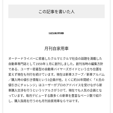
この記事を書いた人
月刊自家用車
オーナードライバーに密着したクルマとクルマ社会の話題を満載した
自動車専門誌として1959年１月に創刊しました。創刊当時の編集方針
である、ユーザー密着型の自動車バイヤーズガイドという立ち位置を
変えず現在も刊行を続けています。現在は新車スクープ／新車アルバム
／購入時の値引き情報という3企画が柱。とくに約30年間続く「Ｘ氏の
値引きにチャレンジ」はユーザーがプロのアドバイスを受けながら新
車購入交渉を行うというリアルさがうけて、現在でも人気の企画とな
っています。毎月デビューする数多くの新車を豊富なページ数で紹介
し、購入指南を行うのも月刊自家用車ならではです。