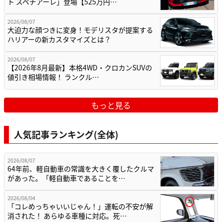
ト スペチアーレ」登場【525万円…
2026/08/07
大迫力な顔つきに変身！モデリスタが提案する
ハリアーの新カスタマイズとは？
2026/08/07
【2026年8月最新】本格4WD・クロカンSUVの
値引き相場情報！ ランクル…
もっと見る
人気記事ランキング(全体)
2026/08/07
64年前、軽自動車の常識を大きく覆したクルマ
があった。「軽自動車であることを…
2026/08/04
「コレめっちゃいいじゃん！」運転の不安が解
消された！ あらゆる車種に対応。死…