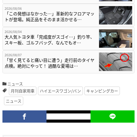
2026/08/06
「この発想はなかった…」革新的なフロアマッ
トが登場。純正品をそのまま活かせる…
2026/08/04
大人気トヨタ車「完成度がスゴイ…」釣り竿、
スキー板、ゴルフバッグ、なんでもオ…
2026/08/07
「甘く見てると痛い目に遭う」走行前のタイヤ
点検。絶対にやって！ 過酷な夏場は…
ニュース
月刊自家用車
ハイエースワゴン/バン
キャンピングカー
ニュース