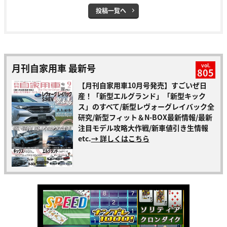
投稿一覧へ
月刊自家用車 最新号
vol.
805
【月刊自家用車10月号発売】すごいぜ日
産！「新型エルグランド」「新型キック
ス」のすべて/新型レヴォーグレイバック全
研究/新型フィット＆N-BOX最新情報/最新
注目モデル攻略大作戦/新車値引き生情報
etc.
→ 詳しくはこちら