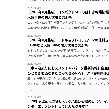
2026/08/07
【2026年8月最新】コンパクトSUVの値引き相場情報
人気車種の購入攻略と交渉術
コンパクトSUV値引き額ランキング！ 2026年8月の狙い目は？
両本体の値引き目標額をランキング形式で紹介。値引き額は車
2026/08/07
【2026年8月最新】ミドル＆プレミアムSUVの値引
CX-80など人気SUVの購入攻略と交渉術
ミドル＆プレミアムSUVの値引き額ランキング！ 2026年8
グ形式で紹介。値引き額は車両本体のみを対象としており、付属
2026/08/07
【車中泊旅行におススメ！ RVパーク最新情報】白
ひとときを過ごすことができるRVパーク『香川県小豆
車中泊を安心して、かつ快適に楽しみたい方におすすめのRVパ
ク」とは「より安全・安心・快適なくるま旅」をキャンピン
[…]
2026/08/07
「20年以上前に登場していた“遊びを極める”クルマ
ンダ・エレメント】ってどんなクルマ⁉︎