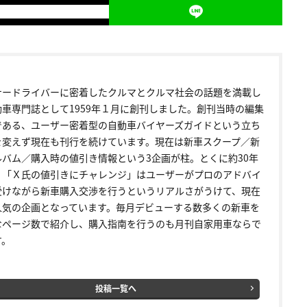
ナードライバーに密着したクルマとクルマ社会の話題を満載し
動車専門誌として1959年１月に創刊しました。創刊当時の編集
である、ユーザー密着型の自動車バイヤーズガイドという立ち
を変えず現在も刊行を続けています。現在は新車スクープ／新
ルバム／購入時の値引き情報という3企画が柱。とくに約30年
く「Ｘ氏の値引きにチャレンジ」はユーザーがプロのアドバイ
受けながら新車購入交渉を行うというリアルさがうけて、現在
人気の企画となっています。毎月デビューする数多くの新車を
なページ数で紹介し、購入指南を行うのも月刊自家用車ならで
す。
投稿一覧へ