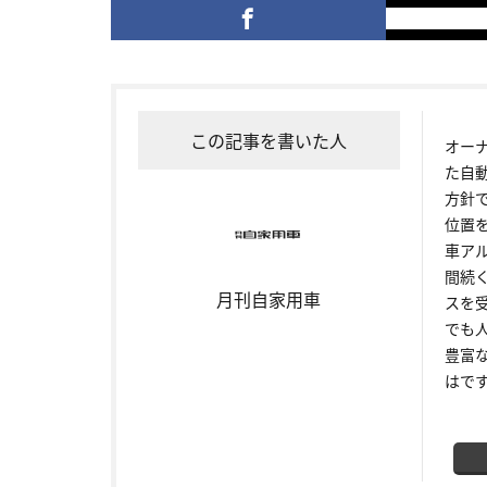
この記事を書いた人
オー
た自
方針
位置
車ア
間続
月刊自家用車
スを
でも
豊富
はで