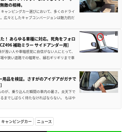
、無敵の相棒。
 キャンピングカー選びにおいて、多くのドライ
だ。広々としたキャブコンバージョンは魅力的だ
た！ あらゆる車種に対応。死角をフォロ
496 補助ミラー サイドアンダー用］
験が浅い人や車幅感覚に自信がない人にとって、
車場や狭い道路での幅寄せ、縁石ギリギリまで車
カー用品を検証。さすがのアイデアがガチで
ド］
るのが、乗り込んだ瞬間の車内の暑さ。炎天下で
るまでしばらく待たなければならない。 もはや
キャンピングカー
ニュース