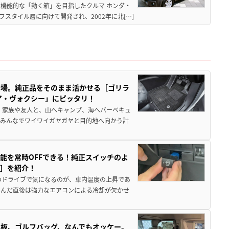
機能的な「動く箱」を目指したクルマ ホンダ・
スタイル層に向けて開発され、2002年に北[…]
登場。純正品をそのまま活かせる［ゴリラ
ア・ヴォクシー」にピッタリ！
 家族や友人と、山へキャンプ、海へバーベキュ
でみんなでワイワイガヤガヤと目的地へ向かう計
能を常時OFFできる！純正スイッチのよ
ー］を紹介！
のドライブで気になるのが、車内温度の上昇であ
込んだ直後は強力なエアコンによる冷却が欠かせ
板、ゴルフバッグ、なんでもオッケー。