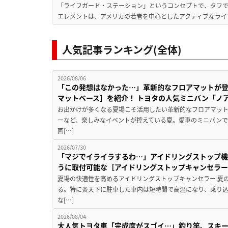
「ライフガード・ステーション」というコンセプトで、タフで
エレメントは、アメリカの若者を中心としたアクティブなライフ
人気記事ランキング(全体)
2026/08/06
「この発想はなかった…」革新的なフロアマットが
マットベース］を紹介！ トヨタの人気ミニバン「ノ
お出かけが多くなる夏場こそ活用したい革新的なフロアマット
ーなど、楽しみなイベントが控えている夏。愛車のミニバン
画[…]
2026/07/30
「マジでイライラするわ…」アイドリングストップ機
うに取付可能な［アイドリングストップキャンセラ
夏場の快適性を高めるアイドリングストップキャンセラー 夏
る。特に炎天下に駐車した車内は短時間で高温になり、乗り
な[…]
2026/08/04
大人気トヨタ車「完成度がスゴイ…」釣り竿、スキー