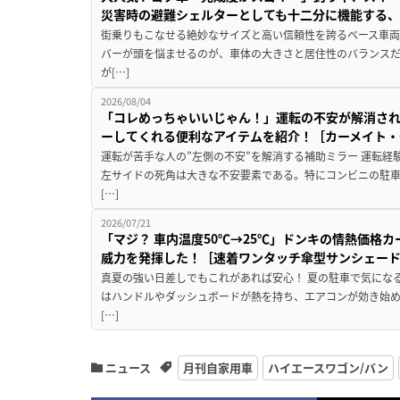
災害時の避難シェルターとしても十二分に機能する
街乗りもこなせる絶妙なサイズと高い信頼性を誇るベース車両
バーが頭を悩ませるのが、車体の大きさと居住性のバランス
が[…]
2026/08/04
「コレめっちゃいいじゃん！」運転の不安が解消され
ーしてくれる便利なアイテムを紹介！［カーメイト・CZ
運転が苦手な人の”左側の不安”を解消する補助ミラー 運転経
左サイドの死角は大きな不安要素である。特にコンビニの駐
[…]
2026/07/21
「マジ？ 車内温度50℃→25℃」ドンキの情熱価格
威力を発揮した！［速着ワンタッチ傘型サンシェー
真夏の強い日差しでもこれがあれば安心！ 夏の駐車で気にな
はハンドルやダッシュボードが熱を持ち、エアコンが効き始め
[…]
ニュース
月刊自家用車
ハイエースワゴン/バン