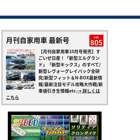
月刊自家用車 最新号
vol.
805
【月刊自家用車10月号発売】す
ごいぜ日産！「新型エルグラン
ド」「新型キックス」のすべて/
新型レヴォーグレイバック全研
究/新型フィット＆N-BOX最新情
報/最新注目モデル攻略大作戦/新
車値引き生情報etc.
→ 詳しくは
こちら