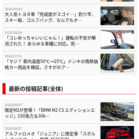
2026/08/04
大人気トヨタ車「完成度がスゴイ…」釣り竿、
スキー板、ゴルフバッグ、なんでもオ…
2026/08/04
「コレめっちゃいいじゃん！」運転の不安が解
消された！ あらゆる車種に対応。死…
2026/07/21
「マジ？ 車内温度50℃→25℃」ドンキの情熱価
格カー用品を検証。さすがのア…
最新の投稿記事(全体)
2026/08/07
限定M2が登場！「BMW M2 CS エディションエ
ッジ」530馬力＆30k…
2026/08/07
アルファロメオ「ジュニア」に限定車「スポル