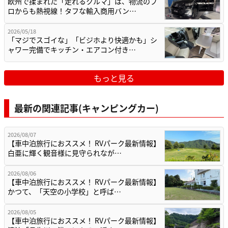
欧州で揉まれた「走れるクルマ」は、物流のプ
ロからも熱視線！タフな輸入商用バン…
2026/05/18
「マジでスゴイな」「ビジホより快適かも」シ
ャワー完備でキッチン・エアコン付き…
もっと見る
最新の関連記事(キャンピングカー)
2026/08/07
【車中泊旅行におススメ！ RVパーク最新情報】
白亜に輝く観音様に見守られなが…
2026/08/06
【車中泊旅行におススメ！ RVパーク最新情報】
かつて、「天空の小学校」と呼ば…
2026/08/05
【車中泊旅行におススメ！ RVパーク最新情報】