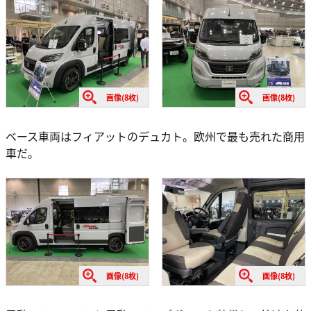
画像(8枚)
画像(8枚)
ベース車両はフィアットのデュカト。欧州で最も売れた商用
車だ。
画像(8枚)
画像(8枚)