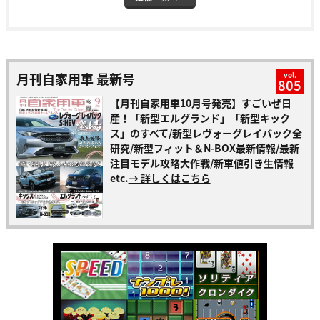
月刊自家用車 最新号
vol.
805
【月刊自家用車10月号発売】すごいぜ日
産！「新型エルグランド」「新型キック
ス」のすべて/新型レヴォーグレイバック全
研究/新型フィット＆N-BOX最新情報/最新
注目モデル攻略大作戦/新車値引き生情報
etc.
→ 詳しくはこちら