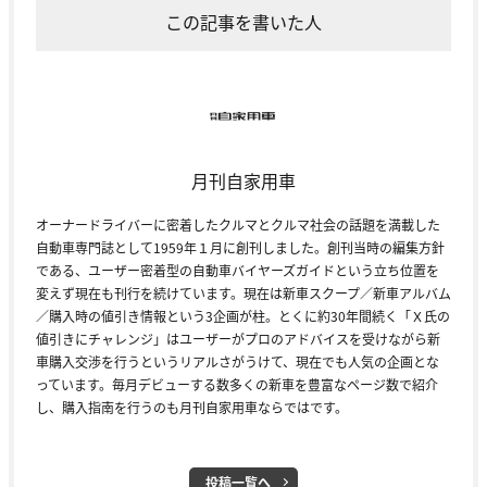
この記事を書いた人
月刊自家用車
オーナードライバーに密着したクルマとクルマ社会の話題を満載した
自動車専門誌として1959年１月に創刊しました。創刊当時の編集方針
である、ユーザー密着型の自動車バイヤーズガイドという立ち位置を
変えず現在も刊行を続けています。現在は新車スクープ／新車アルバム
／購入時の値引き情報という3企画が柱。とくに約30年間続く「Ｘ氏の
値引きにチャレンジ」はユーザーがプロのアドバイスを受けながら新
車購入交渉を行うというリアルさがうけて、現在でも人気の企画とな
っています。毎月デビューする数多くの新車を豊富なページ数で紹介
し、購入指南を行うのも月刊自家用車ならではです。
投稿一覧へ