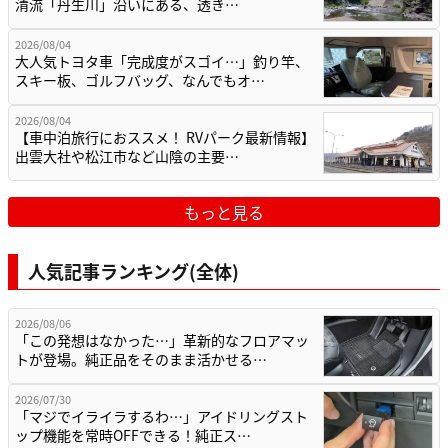
清流「丹生川」沿いにある、透き…
2026/08/04
大人気トヨタ車「完成度がスゴイ…」釣り竿、
スキー板、ゴルフバッグ、なんでもオ…
2026/08/04
【車中泊旅行におススメ！ RVパーク最新情報】
出雲大社や松江市など山陰の主要…
もっと見る
人気記事ランキング(全体)
2026/08/06
「この発想はなかった…」革新的なフロアマッ
トが登場。純正品をそのまま活かせる…
2026/07/30
「マジでイライラするわ…」アイドリングスト
ップ機能を常時OFFできる！純正ス…