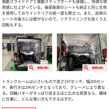
電動スライドドアと電動ステップボードも装備し、快適な使
用感に仕上がっている。後部座席のシートも純正と同じ生地
を使用しておりインテリアの統一感も際立つ。また、前席の
シートの後ろには壁がないので、リクライニングも効くうえ
回転もする。
画像(8枚)
画像(8枚)
トランクルームは小さいもので高さ197センチ、幅200セン
チ、奥行きは296センチとなっており、グレードにより異な
る。四輪バギーがすっぽり収まるほど広大な荷室なら、趣味
に仕事に、どんな使い方もできるはずだ。