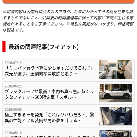
※掲載内容は公開日時点のものであり、将来にわたってその真正性を保証
するものでないこと、公開後の時間経過等に伴って内容に不備が生じる可
能性があることをご了承ください。※特別な表記がないかぎり、価格情報
は税込です。
最新の関連記事(フィアット)
2026/07/19
「ミニバン買う予算に少し足すだけでこれ!?」
次元が違う、圧倒的な開放感と走り…
2026/06/22
ブラックルーフが最高！車内も真っ黒。超シッ
クなフィアット600限定車「スポル…
2026/06/08
極上すぎる車を発見「これはヤバいだろ…」驚
異の性能とフル装備が男の夢を叶える…
2026/05/18