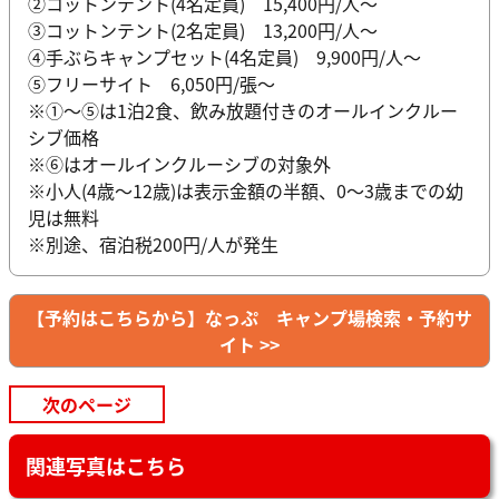
②コットンテント(4名定員) 15,400円/人〜
③コットンテント(2名定員) 13,200円/人～
④手ぶらキャンプセット(4名定員) 9,900円/人〜
⑤フリーサイト 6,050円/張〜
※①〜⑤は1泊2食、飲み放題付きのオールインクルー
シブ価格
※⑥はオールインクルーシブの対象外
※小人(4歳〜12歳)は表示金額の半額、0〜3歳までの幼
児は無料
※別途、宿泊税200円/人が発生
【予約はこちらから】なっぷ キャンプ場検索・予約サ
イト >>
次のページ
関連写真はこちら