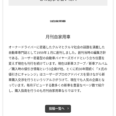
月刊自家用車
オーナードライバーに密着したクルマとクルマ社会の話題を満載した
自動車専門誌として1959年１月に創刊しました。創刊当時の編集方針
である、ユーザー密着型の自動車バイヤーズガイドという立ち位置を
変えず現在も刊行を続けています。現在は新車スクープ／新車アルバム
／購入時の値引き情報という3企画が柱。とくに約30年間続く「Ｘ氏の
値引きにチャレンジ」はユーザーがプロのアドバイスを受けながら新
車購入交渉を行うというリアルさがうけて、現在でも人気の企画とな
っています。毎月デビューする数多くの新車を豊富なページ数で紹介
し、購入指南を行うのも月刊自家用車ならではです。
投稿一覧へ