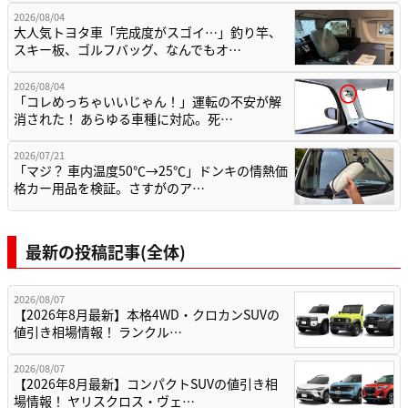
2026/08/04
大人気トヨタ車「完成度がスゴイ…」釣り竿、
スキー板、ゴルフバッグ、なんでもオ…
2026/08/04
「コレめっちゃいいじゃん！」運転の不安が解
消された！ あらゆる車種に対応。死…
2026/07/21
「マジ？ 車内温度50℃→25℃」ドンキの情熱価
格カー用品を検証。さすがのア…
最新の投稿記事(全体)
2026/08/07
【2026年8月最新】本格4WD・クロカンSUVの
値引き相場情報！ ランクル…
2026/08/07
【2026年8月最新】コンパクトSUVの値引き相
場情報！ ヤリスクロス・ヴェ…