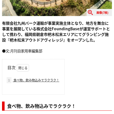
画像(7枚)
有限会社九州バーク運輸が事業実施主体となり、地方を舞台に
事業を展開している株式会社FoundingBaseが運営サポートと
して携わり、福岡県朝倉市杷木松末エリアにてグランピング施
設『杷木松末アウトドアヴィレッジ』をオープンした。
●文:月刊自家用車編集部
目次
1
食べ物、飲み物込みでラクラク！
食べ物、飲み物込みでラクラク！