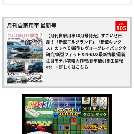
月刊自家用車 最新号
vol.
805
【月刊自家用車10月号発売】すごいぜ日
産！「新型エルグランド」「新型キック
ス」のすべて/新型レヴォーグレイバック全
研究/新型フィット＆N-BOX最新情報/最新
注目モデル攻略大作戦/新車値引き生情報
etc.
→ 詳しくはこちら