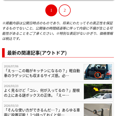
1
2
※掲載内容は公開日時点のものであり、将来にわたってその真正性を保証
するものでないこと、公開後の時間経過等に伴って内容に不備が生じる可
能性があることをご了承ください。※特別な表記がないかぎり、価格情報
は税込です。
最新の関連記事(アウトドア)
2026/07/06
「えっ…この箱がキッチンになるの？」軽自動
車のラゲッジにも収まるサイズ感。必…
2026/03/23
よく見るけど「コレ、何が入ってるの？」屋根
の上にある謎ボックスの正体。「えー…
2026/03/10
「そんな使い方ができるんだ…？」あらゆる車
両に設置可能！ 1つ持っておくと何…