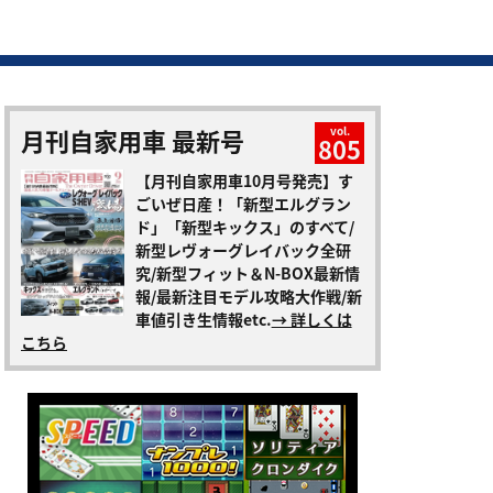
月刊自家用車 最新号
vol.
805
【月刊自家用車10月号発売】す
ごいぜ日産！「新型エルグラン
ド」「新型キックス」のすべて/
新型レヴォーグレイバック全研
究/新型フィット＆N-BOX最新情
報/最新注目モデル攻略大作戦/新
車値引き生情報etc.
→ 詳しくは
こちら