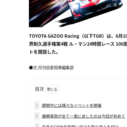
TOYOTA GAZOO Racing（以下TGR）は
界耐久選手権第4戦 ル・マン24時間レース 10
トを開設した。
●文:月刊自家用車編集部
目次
1
期間中には様々なイベントを開催
2
優勝車両が全て一堂に会したのは今回が初めて
3
日本のCN社会実現に向けた取り組みを紹介