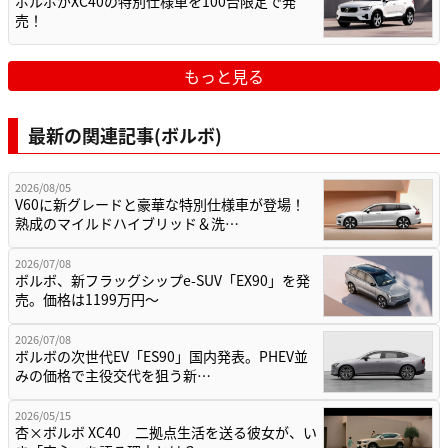
ボルボがXC40の特別仕様車を100台限定で発
売！
もっと見る
最新の関連記事(ボルボ)
2026/08/05
V60に新グレードと豪華な特別仕様車が登場！
熟成のマイルドハイブリッド＆洗…
2026/07/08
ボルボ、新フラッグシップe-SUV「EX90」を発
売。価格は1199万円〜
2026/07/08
ボルボの次世代EV「ES90」国内発表。PHEV並
みの価格で主役交代を狙う新…
2026/05/15
杏×ボルボ XC40 二拠点生活を送る彼女が、い