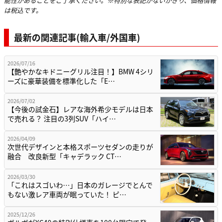
能性があることをご了承ください。※特別な表記がないかぎり、価格情報
は税込です。
最新の関連記事(輸入車/外国車)
2026/07/16
【艶やかなキドニーグリル注目！】BMW 4シリ
ーズに豪華装備を標準化した「E…
2026/07/02
【今後の試金石】レアな海外希少モデルは日本
で売れる？ 注目の3列SUV「ハイ…
2026/04/09
次世代デザインと本格スポーツセダンの走りが
融合 改良新型「キャデラック CT…
2026/03/30
「これはスゴいわ…」日本のガレージでとんで
もない激レア車両が眠っていた！ ピ…
2025/12/26