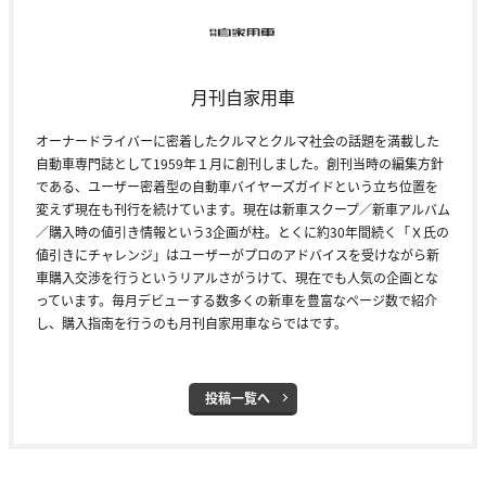
月刊自家用車
オーナードライバーに密着したクルマとクルマ社会の話題を満載した
自動車専門誌として1959年１月に創刊しました。創刊当時の編集方針
である、ユーザー密着型の自動車バイヤーズガイドという立ち位置を
変えず現在も刊行を続けています。現在は新車スクープ／新車アルバム
／購入時の値引き情報という3企画が柱。とくに約30年間続く「Ｘ氏の
値引きにチャレンジ」はユーザーがプロのアドバイスを受けながら新
車購入交渉を行うというリアルさがうけて、現在でも人気の企画とな
っています。毎月デビューする数多くの新車を豊富なページ数で紹介
し、購入指南を行うのも月刊自家用車ならではです。
投稿一覧へ