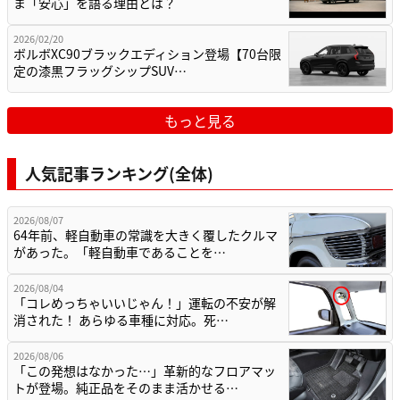
ま「安心」を語る理由とは？
2026/02/20
ボルボXC90ブラックエディション登場【70台限
定の漆黒フラッグシップSUV…
もっと見る
人気記事ランキング(全体)
2026/08/07
64年前、軽自動車の常識を大きく覆したクルマ
があった。「軽自動車であることを…
2026/08/04
「コレめっちゃいいじゃん！」運転の不安が解
消された！ あらゆる車種に対応。死…
2026/08/06
「この発想はなかった…」革新的なフロアマッ
トが登場。純正品をそのまま活かせる…