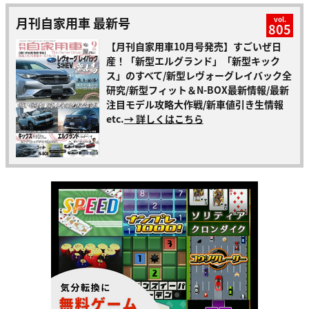
月刊自家用車 最新号
vol.
805
【月刊自家用車10月号発売】すごいぜ日
産！「新型エルグランド」「新型キック
ス」のすべて/新型レヴォーグレイバック全
研究/新型フィット＆N-BOX最新情報/最新
注目モデル攻略大作戦/新車値引き生情報
etc.
→ 詳しくはこちら