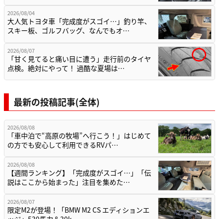
2026/08/04
大人気トヨタ車「完成度がスゴイ…」釣り竿、
スキー板、ゴルフバッグ、なんでもオ…
2026/08/07
「甘く見てると痛い目に遭う」走行前のタイヤ
点検。絶対にやって！ 過酷な夏場は…
最新の投稿記事(全体)
2026/08/08
「車中泊で“高原の牧場”へ行こう！」はじめて
の方でも安心して利用できるRVパ…
2026/08/08
【週間ランキング】「完成度がスゴイ…」「伝
説はここから始まった」注目を集めた…
2026/08/07
限定M2が登場！「BMW M2 CS エディションエ
ッジ」530馬力＆30k…