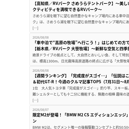
【高知県／RVパーク さめうらテントパーク】～美
クティビティを満喫できるRVパーク～
さめうら湖を眼下に望む自然豊かなキャンプ場内にある車中泊専
ク」は、さめうら湖を眼下に望む自然豊かなキャンプ場内にあ
[…]
2026/08/08
「車中泊で“高原の牧場”へ行こう！」はじめての方
【栃木県／RVパーク 大笹牧場】～新鮮な空気と四
絶景ドライブの拠点として、大自然とおいしい食、そして特別な
は、標高1300m、日光霧降高原道路の終点に広がる「大笹牧場
2026/08/08
【週間ランキング】「完成度がスゴイ…」「伝説は
＆初代GT-R！今週のクルマ記事TOP5（7月31日〜8
1位 大人気トヨタ車「完成度がスゴイ…」釣り竿、スキー板
難シェルターとしても十二分に機能する、無敵の相棒 趣味の
[…]
2026/08/07
限定M2が登場！「BMW M2 CS エディションエッジ
ン
BMW M2は、セグメント唯一の後輪駆動コンセプトと約50: