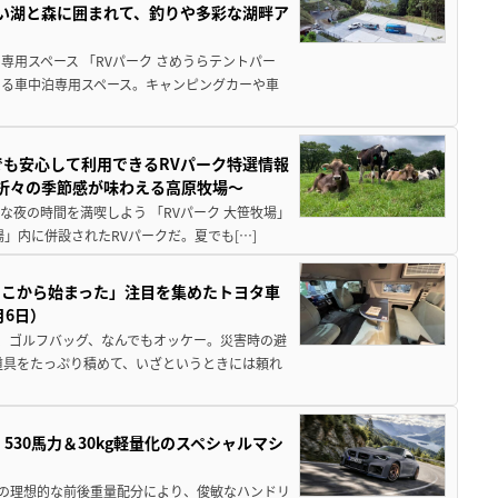
しい湖と森に囲まれて、釣りや多彩な湖畔ア
用スペース 「RVパーク さめうらテントパー
る車中泊専用スペース。キャンピングカーや車
でも安心して利用できるRVパーク特選情報
季折々の季節感が味わえる高原牧場～
夜の時間を満喫しよう 「RVパーク 大笹牧場」
」内に併設されたRVパークだ。夏でも[…]
ここから始まった」注目を集めたトヨタ車
月6日）
、ゴルフバッグ、なんでもオッケー。災害時の避
道具をたっぷり積めて、いざというときには頼れ
」530馬力＆30kg軽量化のスペシャルマシ
50の理想的な前後重量配分により、俊敏なハンドリ