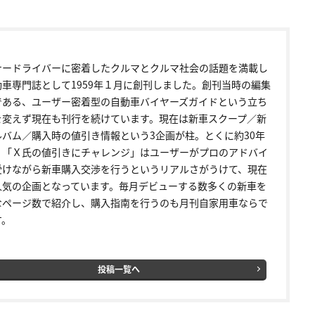
ナードライバーに密着したクルマとクルマ社会の話題を満載し
動車専門誌として1959年１月に創刊しました。創刊当時の編集
である、ユーザー密着型の自動車バイヤーズガイドという立ち
を変えず現在も刊行を続けています。現在は新車スクープ／新
ルバム／購入時の値引き情報という3企画が柱。とくに約30年
く「Ｘ氏の値引きにチャレンジ」はユーザーがプロのアドバイ
受けながら新車購入交渉を行うというリアルさがうけて、現在
人気の企画となっています。毎月デビューする数多くの新車を
なページ数で紹介し、購入指南を行うのも月刊自家用車ならで
す。
投稿一覧へ