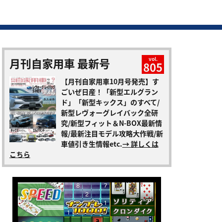
月刊自家用車 最新号
vol.
805
【月刊自家用車10月号発売】す
ごいぜ日産！「新型エルグラン
ド」「新型キックス」のすべて/
新型レヴォーグレイバック全研
究/新型フィット＆N-BOX最新情
報/最新注目モデル攻略大作戦/新
車値引き生情報etc.
→ 詳しくは
こちら