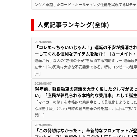
ングと卓越したロード・ホールディング性能を実現するMモデル。BMW 
人気記事ランキング(全体)
2026/08/04
「コレめっちゃいいじゃん！」運転の不安が解消され
ーしてくれる便利なアイテムを紹介！［カーメイト・CZ
運転が苦手な人の”左側の不安”を解消する補助ミラー 運転経
左サイドの死角は大きな不安要素である。特にコンビニの駐
[…]
2026/08/07
64年前、軽自動車の常識を大きく覆したクルマがあ
い」「庶民が夢見られる本格的な乗用車」として誕
「マイカーの夢」を本格的な乗用車として具現化しようとした
な移動手段」という当時の軽自動車の枠を超え、庶民が抱い
具[…]
2026/08/06
「この発想はなかった…」革新的なフロアマットが
マットベース］を紹介！ トヨタの人気ミニバン「ノ