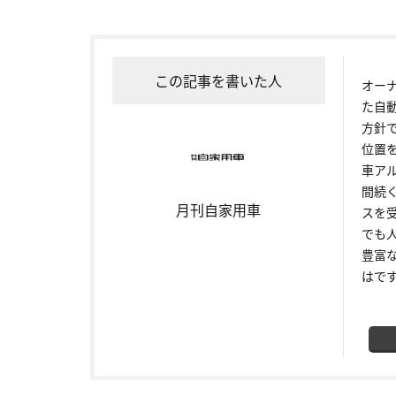
この記事を書いた人
オー
た自
方針
位置
車ア
間続
月刊自家用車
スを
でも
豊富
はで