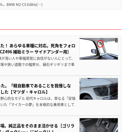
M2 CS Editio[…]
た！ あらゆる車種に対応。死角をフォロ
496 補助ミラー サイドアンダー用］
験が浅い人や車幅感覚に自信がない人にとって、
車場や狭い道路での幅寄せ、縁石ギリギリまで車
った。「軽自動車であることを我慢しな
生した【マツダ・キャロル】
野心的なモデル 初代キャロルは、単なる「安価
ていた「マイカーの夢」を本格的な乗用車として
登場。純正品をそのまま活かせる［ゴリラ
ア・ヴォクシー」にピッタリ！