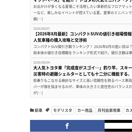
お出かけが多くなる夏場こそ活用したい革新的なフロアマット
ーなど、楽しみなイベントが控えている夏。愛車のミニバン
画[…]
2026/08/07
【2026年8月最新】コンパクトSUVの値引き相場情報
人気車種の購入攻略と交渉術
コンパクトSUV値引き額ランキング！ 2026年8月の狙い目は？
両本体の値引き目標額をランキング形式で紹介。値引き額は車
2026/08/04
大人気トヨタ車「完成度がスゴイ…」釣り竿、スキー
災害時の避難シェルターとしても十二分に機能する
街乗りもこなせる絶妙なサイズと高い信頼性を誇るベース車両
バーが頭を悩ませるのが、車体の大きさと居住性のバランス
が[…]
新車
モデリスタ
カー用品
月刊自家用車
カ