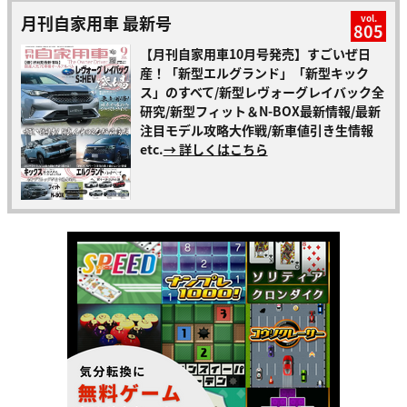
月刊自家用車 最新号
vol.
805
【月刊自家用車10月号発売】すごいぜ日
産！「新型エルグランド」「新型キック
ス」のすべて/新型レヴォーグレイバック全
研究/新型フィット＆N-BOX最新情報/最新
注目モデル攻略大作戦/新車値引き生情報
etc.
→ 詳しくはこちら