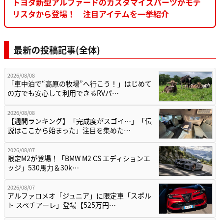
トヨタ新型アルファードのカスタマイズパーツがモデ
リスタから登場！ 注目アイテムを一挙紹介
最新の投稿記事(全体)
2026/08/08
「車中泊で“高原の牧場”へ行こう！」はじめて
の方でも安心して利用できるRVパ…
2026/08/08
【週間ランキング】「完成度がスゴイ…」「伝
説はここから始まった」注目を集めた…
2026/08/07
限定M2が登場！「BMW M2 CS エディションエ
ッジ」530馬力＆30k…
2026/08/07
アルファロメオ「ジュニア」に限定車「スポル
ト スペチアーレ」登場【525万円…