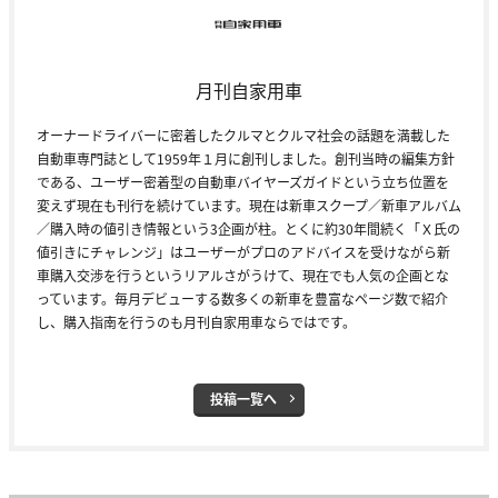
月刊自家用車
オーナードライバーに密着したクルマとクルマ社会の話題を満載した
自動車専門誌として1959年１月に創刊しました。創刊当時の編集方針
である、ユーザー密着型の自動車バイヤーズガイドという立ち位置を
変えず現在も刊行を続けています。現在は新車スクープ／新車アルバム
／購入時の値引き情報という3企画が柱。とくに約30年間続く「Ｘ氏の
値引きにチャレンジ」はユーザーがプロのアドバイスを受けながら新
車購入交渉を行うというリアルさがうけて、現在でも人気の企画とな
っています。毎月デビューする数多くの新車を豊富なページ数で紹介
し、購入指南を行うのも月刊自家用車ならではです。
投稿一覧へ