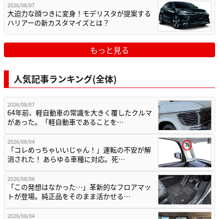
2026/08/07
大迫力な顔つきに変身！モデリスタが提案する
ハリアーの新カスタマイズとは？
もっと見る
人気記事ランキング(全体)
2026/08/07
64年前、軽自動車の常識を大きく覆したクルマ
があった。「軽自動車であることを…
2026/08/04
「コレめっちゃいいじゃん！」運転の不安が解
消された！ あらゆる車種に対応。死…
2026/08/06
「この発想はなかった…」革新的なフロアマッ
トが登場。純正品をそのまま活かせる…
2026/08/04