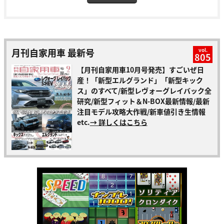
月刊自家用車 最新号
vol.
805
【月刊自家用車10月号発売】すごいぜ日
産！「新型エルグランド」「新型キック
ス」のすべて/新型レヴォーグレイバック全
研究/新型フィット＆N-BOX最新情報/最新
注目モデル攻略大作戦/新車値引き生情報
etc.
→ 詳しくはこちら