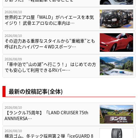
2026/08/10
世界的エアロ屋「WALD」がハイエースを本気
イジり！ 武骨エアロなのに車内は…
2026/08/10
その迫力ある重厚なスタイルから“重戦車”とも
呼ばれたハイパワー４WDスポーツ…
2026/08/09
「車中泊で“山の湖”へ行こう！」 はじめての方
でも安心して利用できるRVパー…
最新の投稿記事(全体)
2026/08/10
【ランクル75周年】「LAND CRUISER 75th
ANNIVERSA…
2026/08/10
横浜ゴム、冬テック採用第２弾「iceGUARD 8