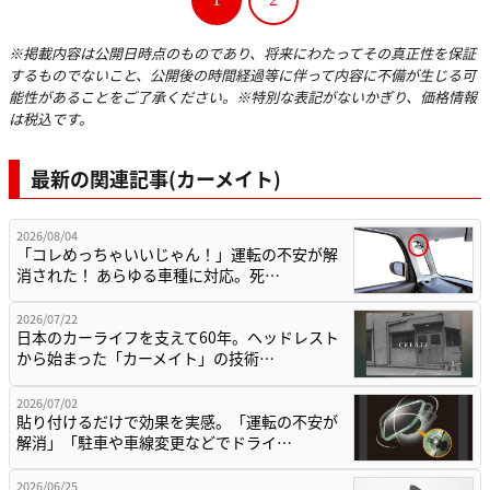
※掲載内容は公開日時点のものであり、将来にわたってその真正性を保証
するものでないこと、公開後の時間経過等に伴って内容に不備が生じる可
能性があることをご了承ください。※特別な表記がないかぎり、価格情報
は税込です。
最新の関連記事(カーメイト)
2026/08/04
「コレめっちゃいいじゃん！」運転の不安が解
消された！ あらゆる車種に対応。死…
2026/07/22
日本のカーライフを支えて60年。ヘッドレスト
から始まった「カーメイト」の技術…
2026/07/02
貼り付けるだけで効果を実感。「運転の不安が
解消」「駐車や車線変更などでドライ…
2026/06/25