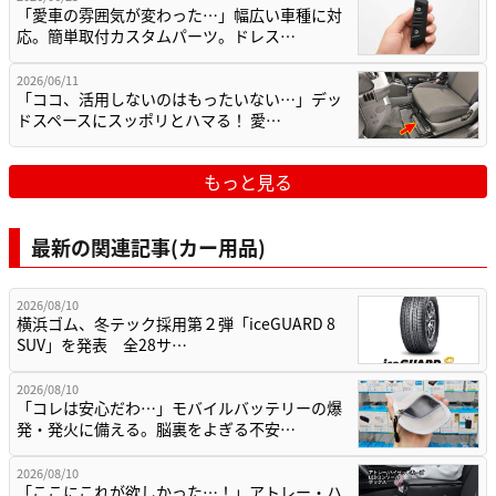
「愛車の雰囲気が変わった…」幅広い車種に対
応。簡単取付カスタムパーツ。ドレス…
2026/06/11
「ココ、活用しないのはもったいない…」デッ
ドスペースにスッポリとハマる！ 愛…
もっと見る
最新の関連記事(カー用品)
2026/08/10
横浜ゴム、冬テック採用第２弾「iceGUARD 8
SUV」を発表 全28サ…
2026/08/10
「コレは安心だわ…」モバイルバッテリーの爆
発・発火に備える。脳裏をよぎる不安…
2026/08/10
「ここにこれが欲しかった…！」アトレー・ハ