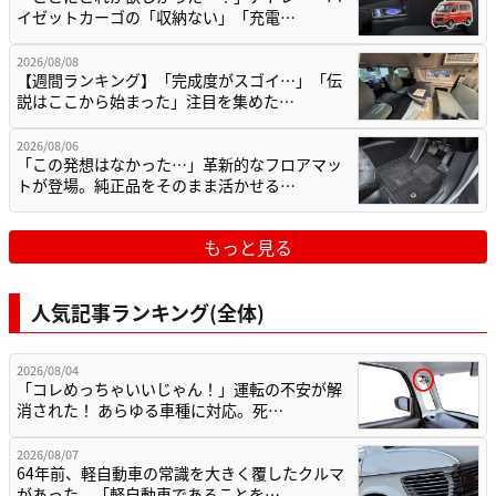
イゼットカーゴの「収納ない」「充電…
2026/08/08
【週間ランキング】「完成度がスゴイ…」「伝
説はここから始まった」注目を集めた…
2026/08/06
「この発想はなかった…」革新的なフロアマッ
トが登場。純正品をそのまま活かせる…
もっと見る
人気記事ランキング(全体)
2026/08/04
「コレめっちゃいいじゃん！」運転の不安が解
消された！ あらゆる車種に対応。死…
2026/08/07
64年前、軽自動車の常識を大きく覆したクルマ
があった。「軽自動車であることを…