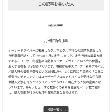
この記事を書いた人
月刊自家用車
オーナードライバーに密着したクルマとクルマ社会の話題を満載した
自動車専門誌として1959年１月に創刊しました。創刊当時の編集方針
である、ユーザー密着型の自動車バイヤーズガイドという立ち位置を
変えず現在も刊行を続けています。現在は新車スクープ／新車アルバム
／購入時の値引き情報という3企画が柱。とくに約30年間続く「Ｘ氏の
値引きにチャレンジ」はユーザーがプロのアドバイスを受けながら新
車購入交渉を行うというリアルさがうけて、現在でも人気の企画とな
っています。毎月デビューする数多くの新車を豊富なページ数で紹介
し、購入指南を行うのも月刊自家用車ならではです。
投稿一覧へ