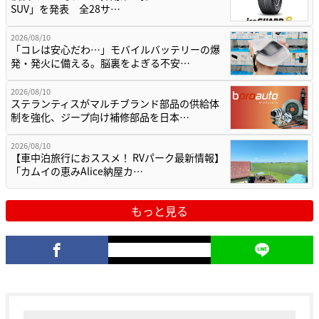
SUV」を発表 全28サ…
2026/08/10
「コレは安心だわ…」モバイルバッテリーの爆
発・発火に備える。脳裏をよぎる不安…
2026/08/10
ステランティスがマルチブランド部品の供給体
制を強化、ジープ向け補修部品を日本…
2026/08/10
【車中泊旅行におススメ！ RVパーク最新情報】
「カムイの恵みAlice納屋カ…
もっと見る