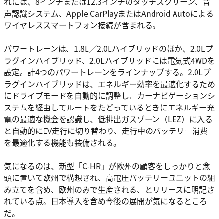
れには、8インチまたは12.3インチのタッチスクリーン、音
声認識システム、Apple CarPlayまたはAndroid Autoによる
ワイヤレススマートフォン接続が含まれる。
パワートレーンは、1.8L／2.0Lハイブリッドのほか、2.0Lプ
ラグインハイブリッド、2.0Lハイブリッドには電気式4WDを
設定。計4つのパワートレーンをラインナップする。2.0Lプ
ラグインハイブリッドは、エネルギー効率を最適化するため
にドライブモードを自動的に調整し、カーナビゲーションシ
ステムを経由してルートをたどっているときにエネルギー充
電の最適な機会を認識し、低排出ガスゾーン（LEZ）に入る
と自動的にEV走行に切り替わり、走行中のバッテリー消費
を最適化する機能も装備される。
気になるのは、新型「C-HR」が欧州の顧客をしっかりと念
頭に置いて欧州で構想され、高電圧バッテリーユニットの組
み立てを含め、欧州のみで生産される、とリリースに明記さ
れている点。日本導入を含め今後の展開が気になるところ
だ。