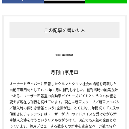
この記事を書いた人
月刊自家用車
オーナードライバーに密着したクルマとクルマ社会の話題を満載した
自動車専門誌として1959年１月に創刊しました。創刊当時の編集方針
である、ユーザー密着型の自動車バイヤーズガイドという立ち位置を
変えず現在も刊行を続けています。現在は新車スクープ／新車アルバム
／購入時の値引き情報という3企画が柱。とくに約30年間続く「Ｘ氏の
値引きにチャレンジ」はユーザーがプロのアドバイスを受けながら新
車購入交渉を行うというリアルさがうけて、現在でも人気の企画とな
っています。毎月デビューする数多くの新車を豊富なページ数で紹介