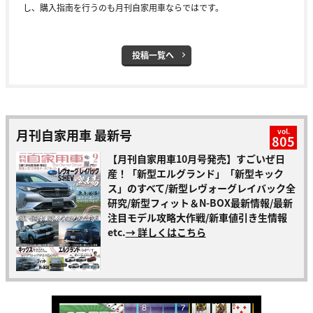
し、購入指南を行うのも月刊自家用車ならではです。
投稿一覧へ
月刊自家用車 最新号
vol.
805
【月刊自家用車10月号発売】すごいぜ日
産！「新型エルグランド」「新型キック
ス」のすべて/新型レヴォーグレイバック全
研究/新型フィット＆N-BOX最新情報/最新
注目モデル攻略大作戦/新車値引き生情報
etc.
→ 詳しくはこちら