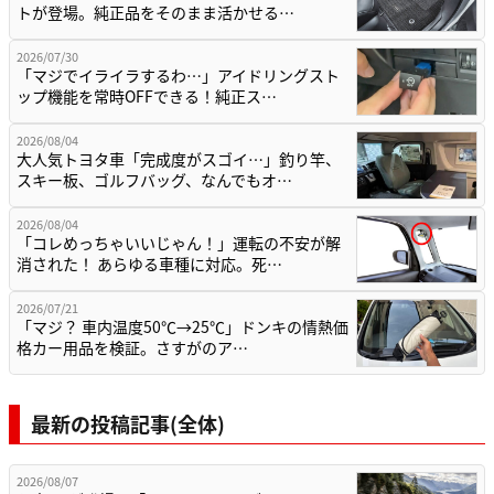
トが登場。純正品をそのまま活かせる…
2026/07/30
「マジでイライラするわ…」アイドリングスト
ップ機能を常時OFFできる！純正ス…
2026/08/04
大人気トヨタ車「完成度がスゴイ…」釣り竿、
スキー板、ゴルフバッグ、なんでもオ…
2026/08/04
「コレめっちゃいいじゃん！」運転の不安が解
消された！ あらゆる車種に対応。死…
2026/07/21
「マジ？ 車内温度50℃→25℃」ドンキの情熱価
格カー用品を検証。さすがのア…
最新の投稿記事(全体)
2026/08/07