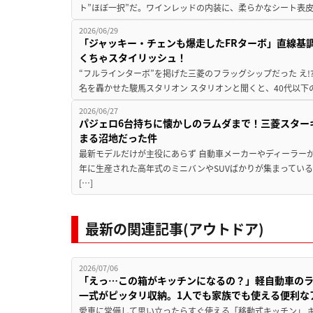
ト”ほぼ一択”だ。ワインレッドの内装に、柔らかなシート表皮
2026/06/29
「ジャッキー・チェンも爆走したFRターボ」直線基
くちゃスタイリッシュ！
“フルラインターボ”を掲げた三菱のフラッグシップだった え!?
名を轟かせた駿馬スタリオン スタリオンと聞くと、40代以下
2026/06/27
パジェロ6台持ちに懐かしのラムダまで！三菱スター
まる沼地だった件
最新モデルだけが主役にあらず 自動車メーカーやディーラー
年に生産された高年式のミニバンやSUVばかりが集まってい
[…]
最新の関連記事(アウトドア)
2026/07/06
「えっ…この箱がキッチンになるの？」軽自動車の
一式がピッタリ収納。1人でも家族でも使える便利な
愛車に常備して思い立ったらすぐ使える「移動式キッチン」 