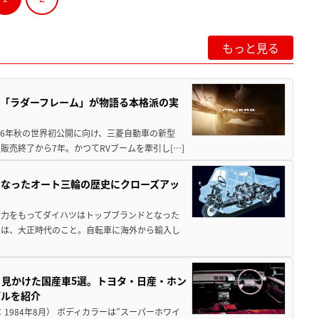
もっと見る
「ラダーフレーム」が物語る本格派の実
26年秋の世界初公開に向け、三菱自動車の新型
売終了から7年。かつてRVブームを牽引し[…]
となったオート三輪の歴史にクローズアッ
術力をもってダイハツはトップブランドとなった
のは、大正時代のこと。自転車に海外から輸入し
く見かけた国産車5選。トヨタ・日産・ホン
デルを紹介
1984年8月） ボディカラーは”スーパーホワイ