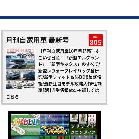
月刊自家用車 最新号
vol.
805
【月刊自家用車10月号発売】す
ごいぜ日産！「新型エルグラン
ド」「新型キックス」のすべて/
新型レヴォーグレイバック全研
究/新型フィット＆N-BOX最新情
報/最新注目モデル攻略大作戦/新
車値引き生情報etc.
→ 詳しくは
こちら