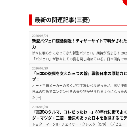
最新の関連記事(三菱)
2026/08/04
新型パジェロ復活間近！ティザーサイトで明かされた
力
徐々に明らかになってきた新型パジェロ。期待が高まる！ 20
「パジェロ」が徐々にその姿を現し始めている。日本国内での販
2026/07/29
「日本の復興を支えた三つの輪」戦後日本の原動力
プ！
オート三輪メーカーの多くが街工場レベルだったが、高い技
日本の街角でエンジン付きの乗り物が見られるようになった
た[…]
2026/06/30
「実家のクルマ、コレだったわ…」80年代に街でよ
ダ・マツダ・三菱…活気のあった日本を象徴するモ
トヨタ：マークII・チェイサー・クレスタ［X70］（デビュー：