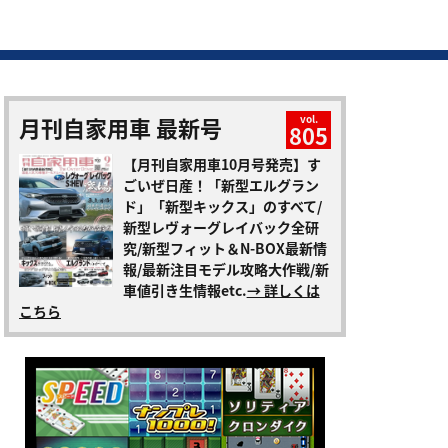
月刊自家用車 最新号
vol.
805
【月刊自家用車10月号発売】す
ごいぜ日産！「新型エルグラン
ド」「新型キックス」のすべて/
新型レヴォーグレイバック全研
究/新型フィット＆N-BOX最新情
報/最新注目モデル攻略大作戦/新
車値引き生情報etc.
→ 詳しくは
こちら