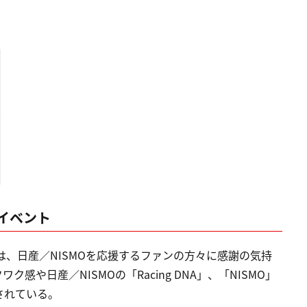
イベント
al」は、日産／NISMOを応援するファンの方々に感謝の気持
や日産／NISMOの「Racing DNA」、「NISMO」
されている。