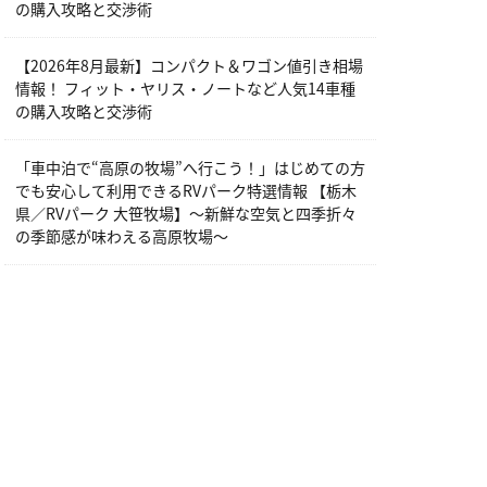
の購入攻略と交渉術
【2026年8月最新】コンパクト＆ワゴン値引き相場
情報！ フィット・ヤリス・ノートなど人気14車種
の購入攻略と交渉術
「車中泊で“高原の牧場”へ行こう！」はじめての方
でも安心して利用できるRVパーク特選情報 【栃木
県／RVパーク 大笹牧場】～新鮮な空気と四季折々
の季節感が味わえる高原牧場～