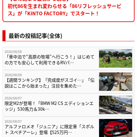
初代86を生まれ変わらせる「86リフレッシュサービ
ス」が「KINTO FACTORY」でスタート！
最新の投稿記事(全体)
2026/08/08
「車中泊で“高原の牧場”へ行こう！」はじめて
の方でも安心して利用できるRVパ…
2026/08/08
【週間ランキング】「完成度がスゴイ…」「伝
説はここから始まった」注目を集めた…
2026/08/07
限定M2が登場！「BMW M2 CS エディションエ
ッジ」530馬力＆30k…
2026/08/07
アルファロメオ「ジュニア」に限定車「スポル
ト スペチアーレ」登場【525万円…