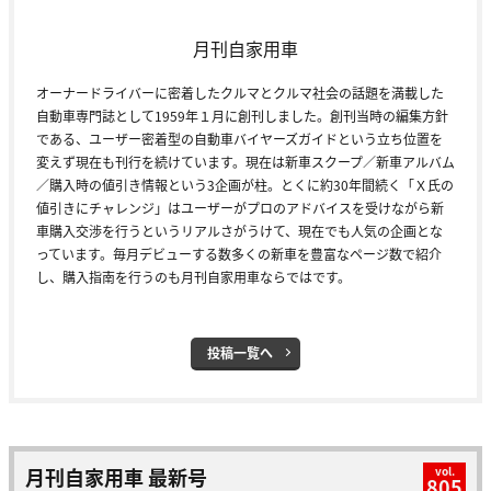
月刊自家用車
オーナードライバーに密着したクルマとクルマ社会の話題を満載した
自動車専門誌として1959年１月に創刊しました。創刊当時の編集方針
である、ユーザー密着型の自動車バイヤーズガイドという立ち位置を
変えず現在も刊行を続けています。現在は新車スクープ／新車アルバム
／購入時の値引き情報という3企画が柱。とくに約30年間続く「Ｘ氏の
値引きにチャレンジ」はユーザーがプロのアドバイスを受けながら新
車購入交渉を行うというリアルさがうけて、現在でも人気の企画とな
っています。毎月デビューする数多くの新車を豊富なページ数で紹介
し、購入指南を行うのも月刊自家用車ならではです。
投稿一覧へ
月刊自家用車 最新号
vol.
805