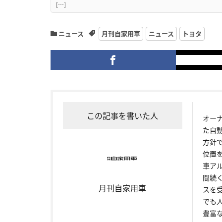
[…]
ニュース
月刊自家用車
ニュース
トヨタ
この記事を書いた人
オー
た自
方針
位置
車ア
間続
月刊自家用車
スを
でも
豊富