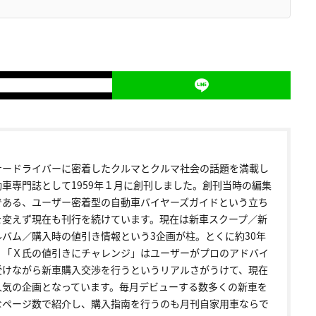
ナードライバーに密着したクルマとクルマ社会の話題を満載し
動車専門誌として1959年１月に創刊しました。創刊当時の編集
である、ユーザー密着型の自動車バイヤーズガイドという立ち
を変えず現在も刊行を続けています。現在は新車スクープ／新
ルバム／購入時の値引き情報という3企画が柱。とくに約30年
く「Ｘ氏の値引きにチャレンジ」はユーザーがプロのアドバイ
受けながら新車購入交渉を行うというリアルさがうけて、現在
人気の企画となっています。毎月デビューする数多くの新車を
なページ数で紹介し、購入指南を行うのも月刊自家用車ならで