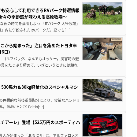
でも安心して利用できるRVパーク特選情報
季折々の季節感が味わえる高原牧場～
夜の時間を満喫しよう 「RVパーク 大笹牧場」
」内に併設されたRVパークだ。夏でも[…]
ここから始まった」注目を集めたトヨタ車
月6日）
、ゴルフバッグ、なんでもオッケー。災害時の避
道具をたっぷり積めて、いざというときには頼れ
」530馬力＆30kg軽量化のスペシャルマシ
50の理想的な前後重量配分により、俊敏なハンドリ
M2 CS Editio[…]
チアーレ」登場【525万円のスポーティハ
導入が始まった「JUNIOR」は、アルファロメオ