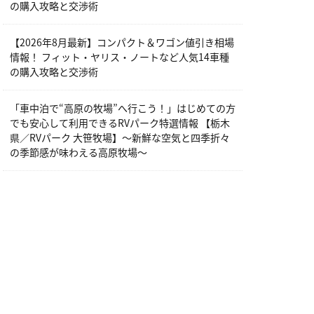
の購入攻略と交渉術
【2026年8月最新】コンパクト＆ワゴン値引き相場
情報！ フィット・ヤリス・ノートなど人気14車種
の購入攻略と交渉術
「車中泊で“高原の牧場”へ行こう！」はじめての方
でも安心して利用できるRVパーク特選情報 【栃木
県／RVパーク 大笹牧場】～新鮮な空気と四季折々
の季節感が味わえる高原牧場～