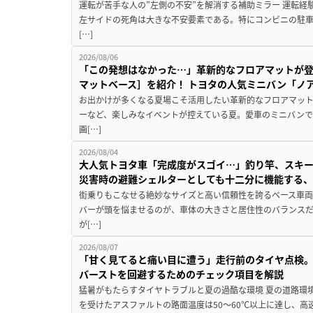
運転が苦手な人の”左側の不安”を解消する補助ミラー 運転経
左サイドの死角は大きな不安要素である。特にコンビニの駐
[…]
2026/08/06
「この発想はなかった…」革新的なフロアマットが
マットベース］を紹介！ トヨタの人気ミニバン「ノ
お出かけが多くなる夏場こそ活用したい革新的なフロアマット
ーなど、楽しみなイベントが控えている夏。愛車のミニバン
画[…]
2026/08/04
大人気トヨタ車「完成度がスゴイ…」釣り竿、スキー
災害時の避難シェルターとしても十二分に機能する
街乗りもこなせる絶妙なサイズと高い信頼性を誇るベース車両
バーが頭を悩ませるのが、車体の大きさと居住性のバランス
が[…]
2026/08/07
「甘く見てると痛い目に遭う」走行前のタイヤ点検。
バーストを回避するためのチェック項目を解説
猛暑がもたらすタイヤトラブルと夏の過酷な環境 夏の道路環
を受けたアスファルトの路面温度は50〜60℃以上に達し、