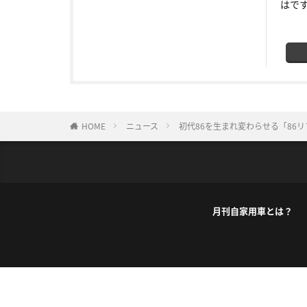
はで
HOME
ニュース
初代86を生まれ変わらせる「86リフ
月刊自家用車とは？