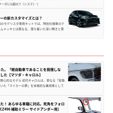
ターボに6速DCT（システ[…]
アーの新カスタマイズとは？
回のモデリスタ専用キットでは、特別仕様車のテ
ームメッキとは異なる、落ち着いた深い輝きと黒
った。「軽自動車であることを我慢しな
生した【マツダ・キャロル】
野心的なモデル 初代キャロルは、単なる「安価
ていた「マイカーの夢」を本格的な乗用車として
た！ あらゆる車種に対応。死角をフォロ
496 補助ミラー サイドアンダー用］