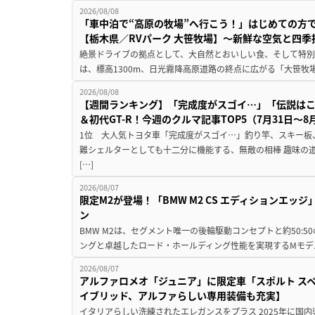
2026/08/08
「車中泊で“高原の牧場”へ行こう！」はじめての方
【栃木県／RVパーク 大笹牧場】～新鮮な空気と四
絶景ドライブの拠点として、大自然とおいしい食、そして特別な
は、標高1300m、日光霧降高原道路の終点に広がる「大笹牧場
2026/08/08
【週間ランキング】「完成度がスゴイ…」「伝説は
＆初代GT-R！今週のクルマ記事TOP5（7月31日〜8
1位 大人気トヨタ車「完成度がスゴイ…」釣り竿、スキー板
難シェルターとしても十二分に機能する、無敵の相棒 趣味の
[…]
2026/08/07
限定M2が登場！「BMW M2 CS エディションエッジ
ン
BMW M2は、セグメント唯一の後輪駆動コンセプトと約50:
ングと卓越したロード・ホールディング性能を実現するMモデル。BMW 
2026/08/07
アルファロメオ「ジュニア」に限定車「スポルト スペ
イブリッド、アルファらしい専用装備も充実】
イタリアらしい洗練されたエレガンスをプラス 2025年に国内