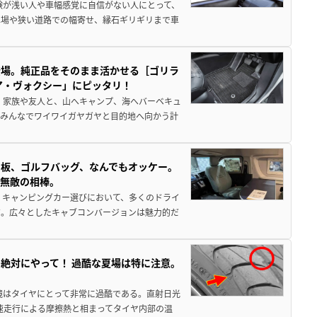
験が浅い人や車幅感覚に自信がない人にとって、
車場や狭い道路での幅寄せ、縁石ギリギリまで車
登場。純正品をそのまま活かせる［ゴリラ
ア・ヴォクシー」にピッタリ！
 家族や友人と、山へキャンプ、海へバーベキュ
でみんなでワイワイガヤガヤと目的地へ向かう計
板、ゴルフバッグ、なんでもオッケー。
、無敵の相棒。
 キャンピングカー選びにおいて、多くのドライ
だ。広々としたキャブコンバージョンは魅力的だ
絶対にやって！ 過酷な夏場は特に注意。
境はタイヤにとって非常に過酷である。直射日光
高速走行による摩擦熱と相まってタイヤ内部の温