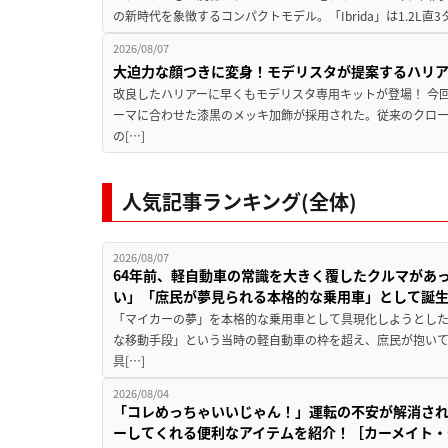
の新時代を象徴するコンパクトモデル。「Ibrida」は1.2L直3
2026/08/07
大迫力な顔つきに変身！モデリスタが提案するハリ
改良したハリアーに早くもモデリスタ専用キットが登場！ 今
ーマに合わせた漆黒のメッキ加飾が採用された。従来のクロ
の[…]
人気記事ランキング(全体)
2026/08/07
64年前、軽自動車の常識を大きく覆したクルマがあ
い」「庶民が夢見られる本格的な乗用車」として誕
「マイカーの夢」を本格的な乗用車として具現化しようとした
な移動手段」という当時の軽自動車の枠を超え、庶民が抱い
具[…]
2026/08/04
「コレめっちゃいいじゃん！」運転の不安が解消され
ーしてくれる便利なアイテムを紹介！［カーメイト・CZ