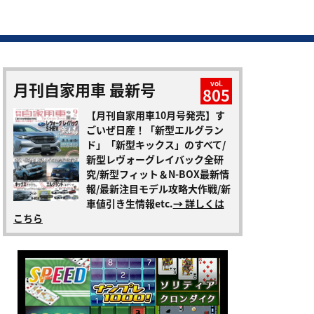
月刊自家用車 最新号
vol.
805
【月刊自家用車10月号発売】す
ごいぜ日産！「新型エルグラン
ド」「新型キックス」のすべて/
新型レヴォーグレイバック全研
究/新型フィット＆N-BOX最新情
報/最新注目モデル攻略大作戦/新
車値引き生情報etc.
→ 詳しくは
こちら