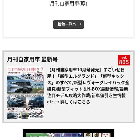
月刊自家用車(原)
投稿一覧へ
月刊自家用車 最新号
vol.
805
【月刊自家用車10月号発売】すごいぜ日
産！「新型エルグランド」「新型キック
ス」のすべて/新型レヴォーグレイバック全
研究/新型フィット＆N-BOX最新情報/最新
注目モデル攻略大作戦/新車値引き生情報
etc.
→ 詳しくはこちら