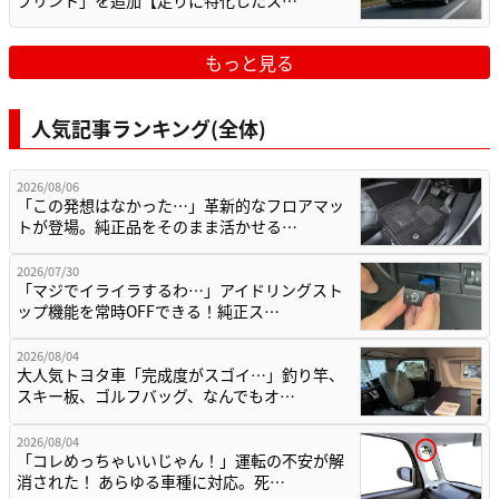
プリント」を追加【走りに特化したス…
もっと見る
人気記事ランキング(全体)
2026/08/06
「この発想はなかった…」革新的なフロアマッ
トが登場。純正品をそのまま活かせる…
2026/07/30
「マジでイライラするわ…」アイドリングスト
ップ機能を常時OFFできる！純正ス…
2026/08/04
大人気トヨタ車「完成度がスゴイ…」釣り竿、
スキー板、ゴルフバッグ、なんでもオ…
2026/08/04
「コレめっちゃいいじゃん！」運転の不安が解
消された！ あらゆる車種に対応。死…