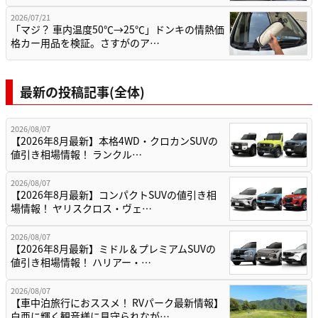
2026/07/21
「マジ？ 車内温度50℃→25℃」ドンキの情熱価
格カー用品を検証。さすがのア…
最新の投稿記事(全体)
2026/08/07
【2026年8月最新】本格4WD・クロカンSUVの
値引き相場情報！ ランクル…
2026/08/07
【2026年8月最新】コンパクトSUVの値引き相
場情報！ ヤリスクロス・ヴェ…
2026/08/07
【2026年8月最新】ミドル＆プレミアムSUVの
値引き相場情報！ ハリアー・…
2026/08/07
【車中泊旅行におススメ！ RVパーク最新情報】
白亜に輝く観音様に見守られなが…