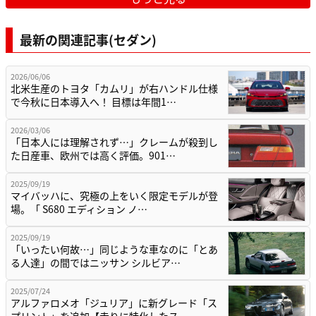
最新の関連記事(セダン)
2026/06/06
北米生産のトヨタ「カムリ」が右ハンドル仕様
で今秋に日本導入へ！ 目標は年間1…
2026/03/06
「日本人には理解されず…」クレームが殺到し
た日産車、欧州では高く評価。901…
2025/09/19
マイバッハに、究極の上をいく限定モデルが登
場。「 S680 エディション ノ…
2025/09/19
「いったい何故…」同じような車なのに「とあ
る人達」の間ではニッサン シルビア…
2025/07/24
アルファロメオ「ジュリア」に新グレード「ス