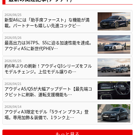
2026/06/25
新型A6には「助手席ファースト」な機能が満
載。パートナーも嬉しい先進コックピ…
2026/05/26
最高出力は367PS、S5に迫る加速性能を達成。
アウディA5に新世代PHEV…
2026/05/25
約6年ぶりの刷新！アウディQ3シリーズをフル
モデルチェンジ。上位モデル譲りの…
2026/04/21
アウディA5/Q5が大幅アップデート【最先端コ
クピットに刷新、運転支援機能も…
2026/04/14
アウディA3限定モデル「Sライン プラス」登
場。専用加飾＆装備で、1ランク上…
もっと見る