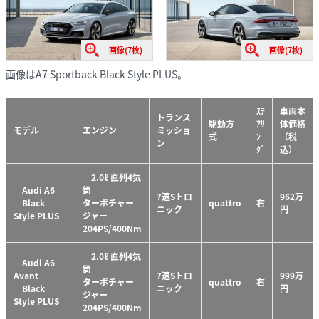
画像(7枚)
画像(7枚)
画像はA7 Sportback Black Style PLUS。
ｽﾃ
車両本
トランス
駆動方
ｱﾘ
体価格
モデル
エンジン
ミッショ
式
ﾝ
（税
ン
ｸﾞ
込）
2.0ℓ 直列4気
Audi A6
筒
7速Sトロ
962万
Black
ターボチャー
quattro
右
ニック
円
Style PLUS
ジャー
204PS/400Nm
2.0ℓ 直列4気
Audi A6
筒
Avant
7速Sトロ
999万
ターボチャー
quattro
右
Black
ニック
円
ジャー
Style PLUS
204PS/400Nm