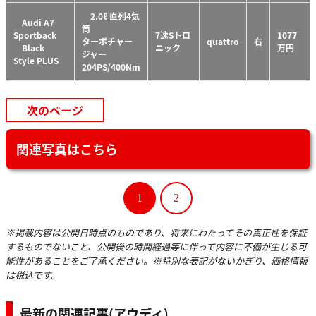
2.0ℓ 直列4気
Audi A7
筒
Sportback
7速Sトロ
1077
ターボチャー
quattro
右
Black
ニック
万円
ジャー
Style PLUS
204PS/400Nm
次のページ
関連写真はこちら
1
2
※掲載内容は公開日時点のものであり、将来にわたってその真正性を保証
するものでないこと、公開後の時間経過等に伴って内容に不備が生じる可
能性があることをご了承ください。※特別な表記がないかぎり、価格情報
は税込です。
最新の関連記事(アウディ)