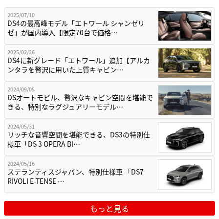
2025/07/10
DS4の最高峰モデル「エトワール シャンゼリ
ゼ」が国内導入【限定70台で価格…
2025/02/26
DS4に新グレード「エトワール」追加【アルカ
ンタラを贅沢に用いた上質キャビン…
2024/09/05
DSオートモビル、贅沢なキャビン空間を堪能で
きる、特別なラグジュアリーモデル…
2024/05/31
リッチな音響空間を堪能できる、DS3の特別仕
様車「DS 3 OPERA Bl…
2024/05/16
ステランティスジャパン、特別仕様車 「DS7
RIVOLI E-TENSE …
もっと見る