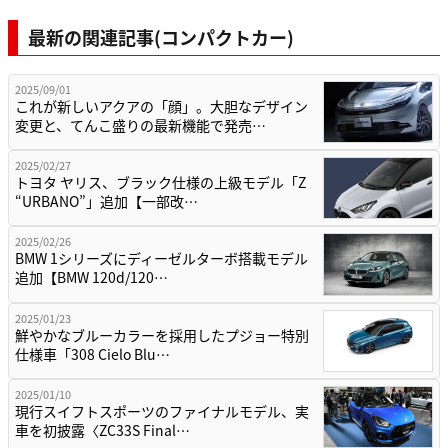
最新の関連記事(コンパクトカー)
2025/09/01
これが新しいアクアの「顔」。大胆なデザイン
変更と、てんこ盛りの最新機能で発売…
2025/02/27
トヨタ ヤリス、ブラック仕様の上級モデル「Z
“URBANO”」追加【一部改…
2025/02/26
BMW 1シリーズにディーゼルターボ搭載モデル
追加【BMW 120d/120…
2025/01/23
鮮やかなブルーカラーを採用したプジョー特別
仕様車「308 Cielo Blu…
2025/01/10
現行スイフトスポーツのファイナルモデル、実
車を初披露〈ZC33S Final…