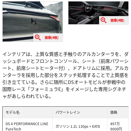
画像(4枚)
画像(4枚)
インテリアは、上質な質感と手触りのアルカンターラを、ダ
ッシュボードとフロントコンソール、シート（前席パワーシ
ート、前席シートヒーター付）、ドアトリムに採用。アルカ
ンターラを採用した部分をステッチ処理することで上質感を
引き立てている。さらに随所にDSオートモビルが参戦中の
国際レース「フォーミュラE」をイメージした専用シグネチ
ャがあしらわれている。
モデル名
パワートレイン
価格
DS 4 PERFORMANCE LINE
497万
ガソリン 1.2L 130ps + EAT8
PureTech
9000円