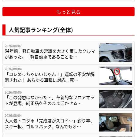
もっと見る
人気記事ランキング(全体)
2026/08/07
64年前、軽自動車の常識を大きく覆したクルマ
があった。「軽自動車であることを…
2026/08/04
「コレめっちゃいいじゃん！」運転の不安が解
消された！ あらゆる車種に対応。死…
2026/08/06
「この発想はなかった…」革新的なフロアマッ
トが登場。純正品をそのまま活かせる…
2026/08/04
大人気トヨタ車「完成度がスゴイ…」釣り竿、
スキー板、ゴルフバッグ、なんでもオ…