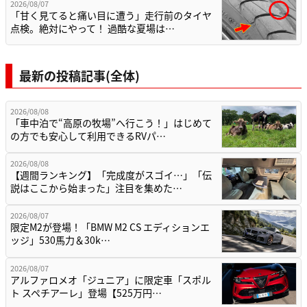
2026/08/07
「甘く見てると痛い目に遭う」走行前のタイヤ
点検。絶対にやって！ 過酷な夏場は…
最新の投稿記事(全体)
2026/08/08
「車中泊で“高原の牧場”へ行こう！」はじめて
の方でも安心して利用できるRVパ…
2026/08/08
【週間ランキング】「完成度がスゴイ…」「伝
説はここから始まった」注目を集めた…
2026/08/07
限定M2が登場！「BMW M2 CS エディションエ
ッジ」530馬力＆30k…
2026/08/07
アルファロメオ「ジュニア」に限定車「スポル
ト スペチアーレ」登場【525万円…