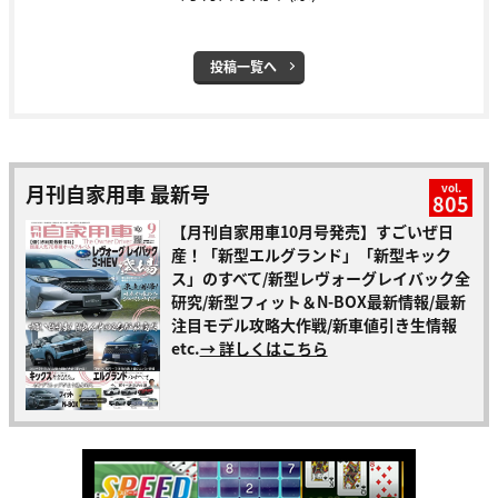
投稿一覧へ
月刊自家用車 最新号
vol.
805
【月刊自家用車10月号発売】すごいぜ日
産！「新型エルグランド」「新型キック
ス」のすべて/新型レヴォーグレイバック全
研究/新型フィット＆N-BOX最新情報/最新
注目モデル攻略大作戦/新車値引き生情報
etc.
→ 詳しくはこちら