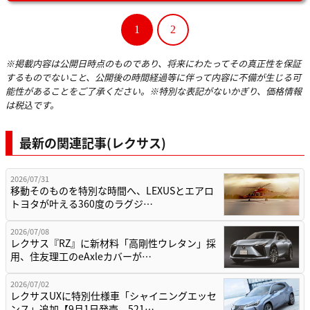
1
2
※掲載内容は公開日時点のものであり、将来にわたってその真正性を保証
するものでないこと、公開後の時間経過等に伴って内容に不備が生じる可
能性があることをご了承ください。※特別な表記がないかぎり、価格情報
は税込です。
最新の関連記事(レクサス)
2026/07/31
移動そのものを特別な時間へ、LEXUSとエアロ
トヨタが叶える360度のラグジ…
2026/07/08
レクサス『RZ』に新材料「高剛性ウレタン」採
用、住友理工のeAxleカバーが…
2026/07/02
レクサスUXに特別仕様車「シャイニングエッセ
ンス」追加【9月1日発売、521…