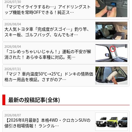
2026/07/30
「マジでイライラするわ…」アイドリングスト
ップ機能を常時OFFできる！純正ス…
2026/08/04
大人気トヨタ車「完成度がスゴイ…」釣り竿、
スキー板、ゴルフバッグ、なんでもオ…
2026/08/04
「コレめっちゃいいじゃん！」運転の不安が解
消された！ あらゆる車種に対応。死…
2026/07/21
「マジ？ 車内温度50℃→25℃」ドンキの情熱価
格カー用品を検証。さすがのア…
最新の投稿記事(全体)
2026/08/07
【2026年8月最新】本格4WD・クロカンSUVの
値引き相場情報！ ランクル…