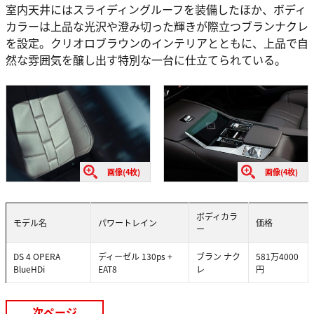
室内天井にはスライディングルーフを装備したほか、ボディ
カラーは上品な光沢や澄み切った輝きが際立つブランナクレ
を設定。クリオロブラウンのインテリアとともに、上品で自
然な雰囲気を醸し出す特別な一台に仕立てられている。
画像(4枚)
画像(4枚)
ボディカラ
モデル名
パワートレイン
価格
ー
DS 4 OPERA
ディーゼル 130ps +
ブラン ナク
581万4000
BlueHDi
EAT8
レ
円
次ページ