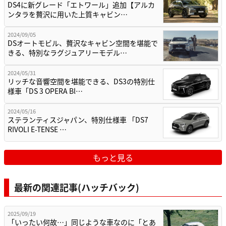
DS4に新グレード「エトワール」追加【アルカ
ンタラを贅沢に用いた上質キャビン…
2024/09/05
DSオートモビル、贅沢なキャビン空間を堪能で
きる、特別なラグジュアリーモデル…
2024/05/31
リッチな音響空間を堪能できる、DS3の特別仕
様車「DS 3 OPERA Bl…
2024/05/16
ステランティスジャパン、特別仕様車 「DS7
RIVOLI E-TENSE …
もっと見る
最新の関連記事(ハッチバック)
2025/09/19
「いったい何故…」同じような車なのに「とあ