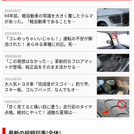
2026/08/07
64年前、軽自動車の常識を大きく覆したクルマ
があった。「軽自動車であることを…
2026/08/04
「コレめっちゃいいじゃん！」運転の不安が解
消された！ あらゆる車種に対応。死…
2026/08/06
「この発想はなかった…」革新的なフロアマッ
トが登場。純正品をそのまま活かせる…
2026/08/04
大人気トヨタ車「完成度がスゴイ…」釣り竿、
スキー板、ゴルフバッグ、なんでもオ…
2026/08/07
「甘く見てると痛い目に遭う」走行前のタイヤ
点検。絶対にやって！ 過酷な夏場は…
最新の投稿記事(全体)