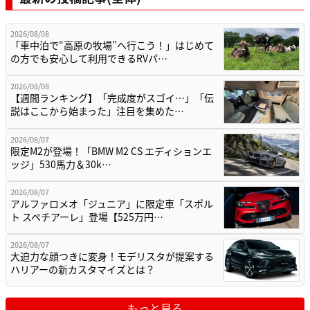
2026/08/08
「車中泊で“高原の牧場”へ行こう！」はじめて
の方でも安心して利用できるRVパ…
2026/08/08
【週間ランキング】「完成度がスゴイ…」「伝
説はここから始まった」注目を集めた…
2026/08/07
限定M2が登場！「BMW M2 CS エディションエ
ッジ」530馬力＆30k…
2026/08/07
アルファロメオ「ジュニア」に限定車「スポル
ト スペチアーレ」登場【525万円…
2026/08/07
大迫力な顔つきに変身！モデリスタが提案する
ハリアーの新カスタマイズとは？
もっと見る