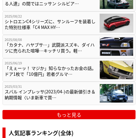
る人達」の間ではニッサン シルビア…
2025/08/22
シトロエンC4シリーズに、サンルーフを装着し
た特別仕様車「C4 MAX HY…
2025/08/08
「カタナ、ハヤブサ…」武闘派スズキ、ダイハ
ツに売られた喧嘩…キッチリ買う。軽…
2025/06/19
「えぇーッ！ マジか」知らなかったお金の話。
ドア1枚で「10億円」若者グルマ…
2025/03/31
スバル インプレッサ(2023/04-)の最新値引き＆
納期情報〈いま新車で買…
もっと見る
人気記事ランキング(全体)