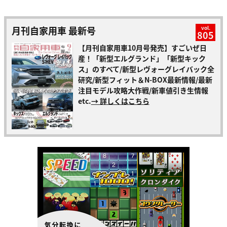
月刊自家用車 最新号
vol.
805
【月刊自家用車10月号発売】すごいぜ日
産！「新型エルグランド」「新型キック
ス」のすべて/新型レヴォーグレイバック全
研究/新型フィット＆N-BOX最新情報/最新
注目モデル攻略大作戦/新車値引き生情報
etc.
→ 詳しくはこちら