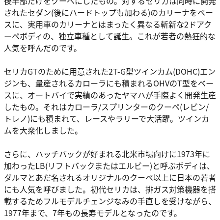
後半部だけをクーペにしたもの。対するセリカは同時に開発
されたセダン(後にハードトップも加わる)のカリーナをベー
スに、実用車のカリーナとはまったく異なる斬新な2ドアク
ーペボディの、独立車種として誕生。これが若者の熱狂的な
人気を呼んだのです。
セリカGTのために用意された2T-G型ツインカム(DOHC)エン
ジンも、量産されるカローラにも積まれるOHVのT型をベー
スに、オートバイで実績のあったヤマハが手際よく開発生産
したもの。それはカローラ/スプリンターのクーペ(レビン/
トレノ)にも積まれて、レースやラリーで大活躍。ツインカ
ムを大衆化しました。
さらに、ハッチバックが好まれる北米市場向けに1973年に
加わったLB(リフトバックまたはエルビー)と呼ぶボディは、
ダルマとあだ名されるオリジナルのクーペ以上に日本の若者
にも人気を呼びました。初代セリカは、排ガス対策機器を搭
載するためフルモデルチェンジなみの手直しを受けながら、
1977年まで、7年もの長寿モデルとなったのです。