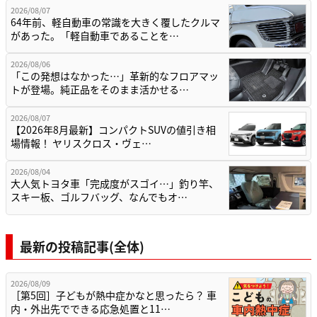
2026/08/07
64年前、軽自動車の常識を大きく覆したクルマ
があった。「軽自動車であることを…
2026/08/06
「この発想はなかった…」革新的なフロアマッ
トが登場。純正品をそのまま活かせる…
2026/08/07
【2026年8月最新】コンパクトSUVの値引き相
場情報！ ヤリスクロス・ヴェ…
2026/08/04
大人気トヨタ車「完成度がスゴイ…」釣り竿、
スキー板、ゴルフバッグ、なんでもオ…
最新の投稿記事(全体)
2026/08/09
［第5回］子どもが熱中症かなと思ったら？ 車
内・外出先でできる応急処置と11…