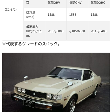
類
気筒OHV
気筒OHV
気筒DOHC
エンジン
排気量
1588
1588
1588
(cm3)
最高出力
kW(PS)/r.p.
-/100/6000
-/105/6000
-/115/6400
m.
※代表するグレードのスペック。