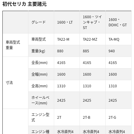
初代セリカ 主要諸元
1600・ツイ
1600・
グレード
1600・LT
ンキャブ・
DOHC・GT
ST
車両型式
TA22-M
TA22-MZ
TA-MQ
車両型式
重量
重量(kg)
880
885
940
全長(mm)
4165
4165
4165
全幅(mm)
1600
1600
1600
寸法
全高(mm)
1310
1310
1310
ホイールベ
2425
2425
2425
ース(mm)
エンジン型
2T
2T-B
2T-G
式
エンジン種
水冷直列4
水冷直列4
水冷直列4