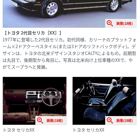
画像(18枚)
【トヨタ 2代目セリカ［XX］】
1977年に登場した2代目セリカ。初代同様、カリーナのプラットフォ
ーム×2ドアクーペスタイル(または3ドアのリフトバックボディ)。デ
ザインは、トヨタの北米デザインスタジオCALTYによるもの。前期型
は丸目で、後期型から角目に。写真は北米向け上位車種のXXで、や
がてスープラへと発展。
画像(18枚)
画像(18枚)
トヨタ セリカXX
トヨタ セリカXX