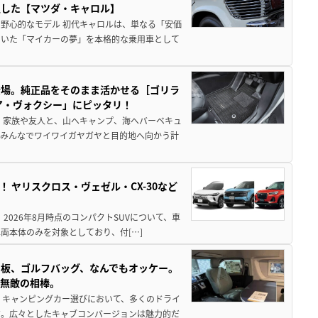
生した【マツダ・キャロル】
野心的なモデル 初代キャロルは、単なる「安価
ていた「マイカーの夢」を本格的な乗用車として
登場。純正品をそのまま活かせる［ゴリラ
ア・ヴォクシー」にピッタリ！
 家族や友人と、山へキャンプ、海へバーベキュ
でみんなでワイワイガヤガヤと目的地へ向かう計
！ ヤリスクロス・ヴェゼル・CX-30など
 2026年8月時点のコンパクトSUVについて、車
両本体のみを対象としており、付[…]
板、ゴルフバッグ、なんでもオッケー。
、無敵の相棒。
 キャンピングカー選びにおいて、多くのドライ
だ。広々としたキャブコンバージョンは魅力的だ