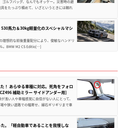
、ゴルフバッグ、なんでもオッケー。災害時の避
道具をたっぷり積めて、いざというときには頼れ
」530馬力＆30kg軽量化のスペシャルマシ
50の理想的な前後重量配分により、俊敏なハンドリ
M2 CS Editio[…]
た！ あらゆる車種に対応。死角をフォロ
496 補助ミラー サイドアンダー用］
験が浅い人や車幅感覚に自信がない人にとって、
車場や狭い道路での幅寄せ、縁石ギリギリまで車
った。「軽自動車であることを我慢しな