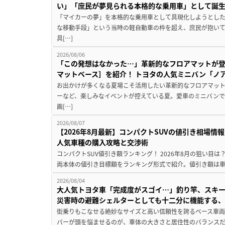
い」「庶民が夢見られる本格的な乗用車」として誕
「マイカーの夢」を本格的な乗用車として具現化しようとした
な移動手段」という当時の軽自動車の枠を超え、庶民が抱い
具[…]
2026/08/06
「この発想はなかった…」革新的なフロアマットが
マットベース］を紹介！ トヨタの人気ミニバン「ノ
お出かけが多くなる夏場こそ活用したい革新的なフロアマット
ーなど、楽しみなイベントが控えている夏。愛車のミニバン
画[…]
2026/08/07
【2026年8月最新】コンパクトSUVの値引き相場情報
人気車種の購入攻略と交渉術
コンパクトSUV値引き額ランキング！ 2026年8月の狙い目は？
両本体の値引き目標額をランキング形式で紹介。値引き額は車
2026/08/04
大人気トヨタ車「完成度がスゴイ…」釣り竿、スキー
災害時の避難シェルターとしても十二分に機能する
街乗りもこなせる絶妙なサイズと高い信頼性を誇るベース車両
バーが頭を悩ませるのが、車体の大きさと居住性のバランス