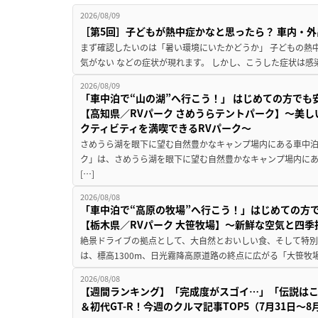
2026/08/09
［第5回］子どもが熱中症かなと思ったら？ 車内・外
まず確認したいのは「暑い環境にいたかどうか」 子どもの熱中症
気がない などの症状が現れます。 しかし、こうした症状は感
2026/08/09
「車中泊で“山の湖”へ行こう！」 はじめての方でも
【高知県／RVパーク さめうらテントパーク】～美
クティビティを満喫できるRVパーク～
さめうら湖を眼下に望む自然豊かなキャンプ場内にある車中泊専
ク」は、さめうら湖を眼下に望む自然豊かなキャンプ場内にあ
[…]
2026/08/08
「車中泊で“高原の牧場”へ行こう！」はじめての方
【栃木県／RVパーク 大笹牧場】～新鮮な空気と四
絶景ドライブの拠点として、大自然とおいしい食、そして特別な
は、標高1300m、日光霧降高原道路の終点に広がる「大笹牧場
2026/08/08
【週間ランキング】「完成度がスゴイ…」「伝説は
＆初代GT-R！今週のクルマ記事TOP5（7月31日〜8