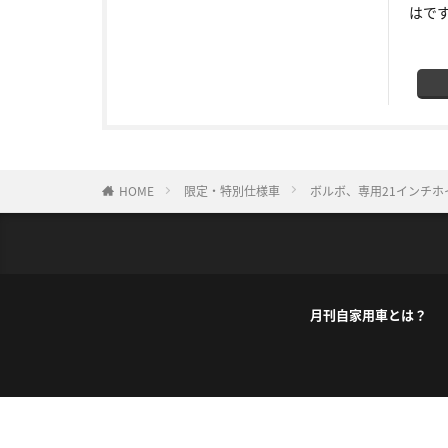
はで
HOME
限定・特別仕様車
ボルボ、専用21インチホイ
月刊自家用車とは？