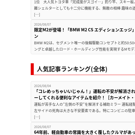
1位 大人気トヨタ車「完成度がスゴイ…」釣り竿、スキー板
難シェルターとしても十二分に機能する、無敵の相棒 趣味の
[…]
2026/08/07
限定M2が登場！「BMW M2 CS エディションエッジ
ン
BMW M2は、セグメント唯一の後輪駆動コンセプトと約50:
ングと卓越したロード・ホールディング性能を実現するMモデル。BMW 
人気記事ランキング(全体)
2026/08/04
「コレめっちゃいいじゃん！」運転の不安が解消され
ーしてくれる便利なアイテムを紹介！［カーメイト・CZ
運転が苦手な人の”左側の不安”を解消する補助ミラー 運転経
左サイドの死角は大きな不安要素である。特にコンビニの駐
[…]
2026/08/07
64年前、軽自動車の常識を大きく覆したクルマがあ