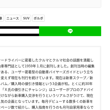
車
ニュース
SUV
ボルボ
ナードライバーに密着したクルマとクルマ社会の話題を満載し
動車専門誌として1959年１月に創刊しました。創刊当時の編集
である、ユーザー密着型の自動車バイヤーズガイドという立ち
を変えず現在も刊行を続けています。現在は新車スクープ／新
ルバム／購入時の値引き情報という3企画が柱。とくに約30年
く「Ｘ氏の値引きにチャレンジ」はユーザーがプロのアドバイ
受けながら新車購入交渉を行うというリアルさがうけて、現在
人気の企画となっています。毎月デビューする数多くの新車を
なページ数で紹介し、購入指南を行うのも月刊自家用車ならで