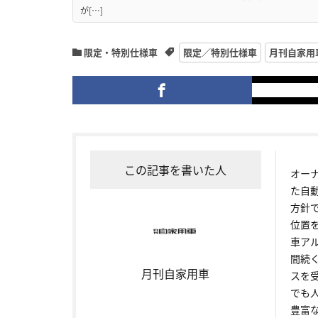
が[…]
限定・特別仕様車
限定／特別仕様車
月刊自家用
この記事を書いた人
オー
た自
方針
位置
車ア
間続
月刊自家用車
スを
でも
豊富