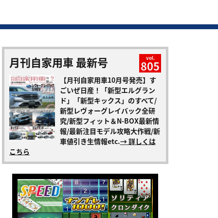
月刊自家用車 最新号
vol.
805
【月刊自家用車10月号発売】す
ごいぜ日産！「新型エルグラン
ド」「新型キックス」のすべて/
新型レヴォーグレイバック全研
究/新型フィット＆N-BOX最新情
報/最新注目モデル攻略大作戦/新
車値引き生情報etc.
→ 詳しくは
こちら