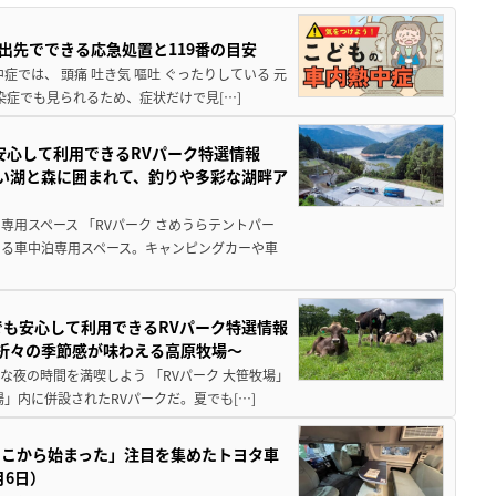
出先でできる応急処置と119番の目安
では、 頭痛 吐き気 嘔吐 ぐったりしている 元
染症でも見られるため、症状だけで見[…]
安心して利用できるRVパーク特選情報
しい湖と森に囲まれて、釣りや多彩な湖畔ア
用スペース 「RVパーク さめうらテントパー
る車中泊専用スペース。キャンピングカーや車
でも安心して利用できるRVパーク特選情報
季折々の季節感が味わえる高原牧場～
夜の時間を満喫しよう 「RVパーク 大笹牧場」
」内に併設されたRVパークだ。夏でも[…]
ここから始まった」注目を集めたトヨタ車
月6日）